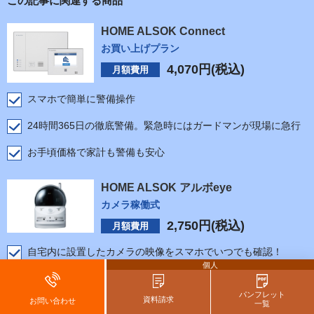
この記事に関連する商品
HOME ALSOK Connect
お買い上げプラン
4,070
円(税込)
月額費用
スマホで簡単に警備操作
24時間365日の徹底警備。緊急時にはガードマンが現場に急行
お手頃価格で家計も警備も安心
HOME ALSOK アルボeye
カメラ稼働式
2,750
円(税込)
月額費用
自宅内に設置したカメラの映像をスマホでいつでも確認！
個人
もしもの際はメールで異常を通知＋ガードマンが駆けつけ
パンフレット
資料請求
お問い合わせ
ご高齢者様の見守りなどの利用にも
一覧