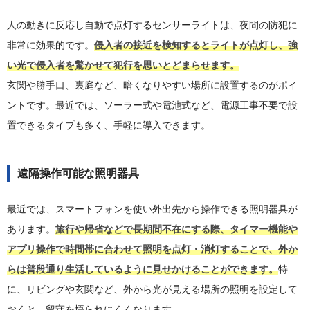
人の動きに反応し自動で点灯するセンサーライトは、夜間の防犯に
非常に効果的です。
侵入者の接近を検知するとライトが点灯し、強
い光で侵入者を驚かせて犯行を思いとどまらせます。
玄関や勝手口、裏庭など、暗くなりやすい場所に設置するのがポイ
ントです。最近では、ソーラー式や電池式など、電源工事不要で設
置できるタイプも多く、手軽に導入できます。
遠隔操作可能な照明器具
最近では、スマートフォンを使い外出先から操作できる照明器具が
あります。
旅行や帰省などで長期間不在にする際、タイマー機能や
アプリ操作で時間帯に合わせて照明を点灯・消灯することで、外か
らは普段通り生活しているように見せかけることができます。
特
に、リビングや玄関など、外から光が見える場所の照明を設定して
おくと、留守を悟られにくくなります。