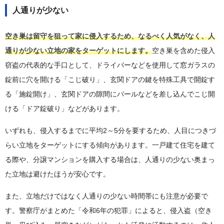
人通りが少ない
空き巣は留守を狙って家に侵入するため、なるべく人気がなく、人
通りが少ない立地の家をターゲットにします。
空き巣を含めた侵入
窃盗の代表的な手口として、ドライバーなどを使用して窓ガラスの
錠前に穴を開ける「こじ破り」、玄関ドアの鍵を特殊工具で開錠す
る「施錠開け」、玄関ドアの隙間にバールなどを差し込んでこじ開
ける「ドア錠破り」などがあります。
いずれも、侵入するまでに平均2～5分を要するため、人目につきづ
らい立地をターゲットにする傾向があります。一戸建て住宅を建て
る際や、分譲マンションを購入する場合は、人通りの少ない奥まっ
た立地は避けたほうが安心です。
また、立地だけではなく人通りの少ない時間帯にも注意が必要で
す。警察庁がまとめた「令和6年の犯罪」によると、侵入盗（空き