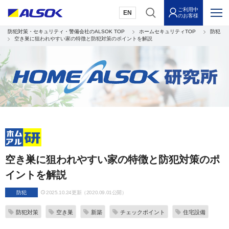
ご利用中
EN
のお客様
防犯対策・セキュリティ・警備会社のALSOK TOP
ホームセキュリティTOP
防犯
空き巣に狙われやすい家の特徴と防犯対策のポイントを解説
空き巣に狙われやすい家の特徴と防犯対策のポ
イントを解説
防犯
2025.10.24更新（2020.09.01公開）
防犯対策
空き巣
新築
チェックポイント
住宅設備