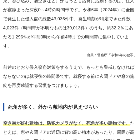
巣、忍び込み、居空きなど）がもっとも活発に活動するのは、住人
が寝静まった深夜0～4時の時間帯です。令和6年（2024年）に全国
で発生した侵入盗の総数43,036件中、発生時刻が特定できた件数
4,023件（時間帯が不明なものは39,013件）のうち、約32.2％にあ
たる1,296件が午前0時から午前4時までの時間帯に集中していま
す。
出典：警察庁「
令和6年の犯罪
」
前述のとおり侵入窃盗対策をするうえで、もっとも警戒しなければ
ならないのは就寝後の時間帯です。就寝する前に玄関ドアや窓の施
錠を再度確認する習慣をつけましょう。
死角が多く、外から敷地内が見えづらい
空き巣が好む建物は、防犯カメラがなく、死角が多い建物です。
た
とえば、窓や玄関ドアの近辺に背の高い植木があったり、周囲が高