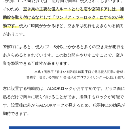
1か所に1つの鍵だけでは、短時間で簡単に侵入されてしまいます。
そのため、
空き巣の主要な侵入ルートとなる窓や玄関ドアには、補
助錠を取り付けるなどして「ワンドア・ツーロック」にするのが有
効です。
侵入に時間がかかるほど、空き巣は犯行をあきらめる傾向
があります。
警察庁によると、侵入に2～5分以上かかると多くの空き巣が犯行を
あきらめるとされています。この数分間をやりすごすことで、空き
巣を撃退できる可能性が高まります。
出典：警察庁「
住まいる防犯110番 手口で見る侵入犯罪の脅威
」
警察庁「
住まいる防犯110番 侵入者プロファイリング～心理と行動3
」
窓に設置する補助錠は、ALSOKロックがおすすめです。ガラス面に
貼るだけで簡単に取り付けることができ、換気中もロックが可能で
す。設置後は外からALSOKマークが見えるため、犯罪抑止の効果が
期待できます。