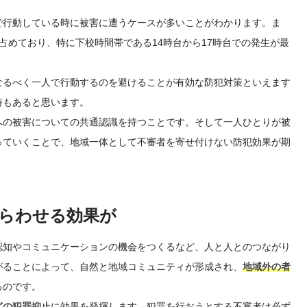
で行動している時に被害に遭うケースが多いことがわかります。ま
占めており、特に下校時間帯である14時台から17時台での発生が最
なるべく一人で行動するのを避けることが有効な防犯対策といえます
時もあると思います。
への被害についての共通認識を持つことです。そして一人ひとりが被
っていくことで、地域一体として不審者を寄せ付けない防犯効果が期
らわせる効果が
認知やコミュニケーションの機会をつくるなど、人と人とのつながり
がることによって、自然と地域コミュニティが形成され、
地域外の者
るのです。
どの犯罪抑止
に効果を発揮します。犯罪を行おうとする不審者は必ず