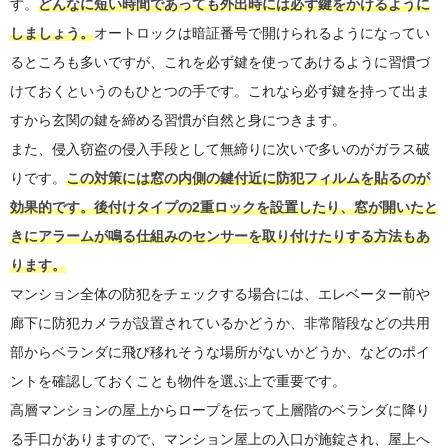
す。
どんなに短い時間であっても外出時には必ず鍵をかけるように
しましょう。
オートロックは暗証番号で開けられるようになってい
るところも多いですが、これを必ず鍵を使ってあけるように習慣づ
けておくというのもひとつの手です。これなら必ず鍵を持って出ま
すから玄関の鍵を締める習慣が自然と身につきます。
また、侵入窃盗の侵入手段として無締りに次いで多いのがガラス破
りです。
この対策には窓の内側の鍵付近に防犯フィルムを貼るのが
効果的です。後付けタイプの2重ロックを設置したり、窓が開いたと
きにアラームが鳴る仕組みのセンサーを取り付けたりする方法もあ
ります。
マンション全体の防犯をチェックする場合には、エレベーター前や
廊下に防犯カメラが設置されているかどうか、非常階段などの共用
部からベランダに飛び移れそうな場所がないかどうか、などのポイ
ントを確認しておくことも物件を選ぶ上で重要です。
高層マンションの屋上からロープを伝って上層階のベランダに降り
る手口がありますので、マンション屋上の入口が施錠され、屋上へ