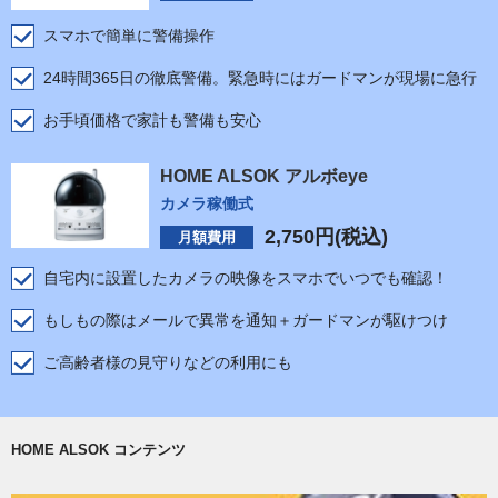
スマホで簡単に警備操作
24時間365日の徹底警備。緊急時にはガードマンが現場に急行
お手頃価格で家計も警備も安心
HOME ALSOK アルボeye
カメラ稼働式
2,750
円(税込)
月額費用
自宅内に設置したカメラの映像をスマホでいつでも確認！
もしもの際はメールで異常を通知＋ガードマンが駆けつけ
ご高齢者様の見守りなどの利用にも
HOME ALSOK コンテンツ