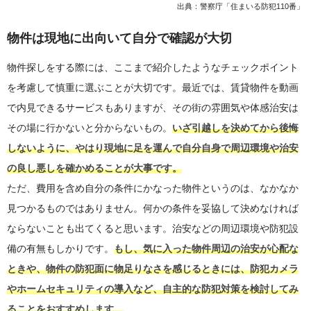
出典：警察庁「住まいる防犯110番」
物件は現地に出向いて自分で確認が大切
物件探しをする際には、ここまで紹介したようなチェックポイント
を考慮して慎重に選ぶことが大切です。最近では、賃貸物件を動画
で内見できるサービスもありますが、その街の雰囲気や体感治安は
その場に行かないと分からないもの。
いざ引越しを決めてから後悔
しないように、やはり現地に足を運んで自分自身で周辺環境や治安
の良し悪しを確かめることが大事です。
ただ、費用を含め自分の条件にかなった物件というのは、なかなか
見つかるものではありません。何かの条件を妥協して決めなければ
ならないことも出てくると思います。治安などの周辺環境や防犯設
備の有無もしかりです。
もし、気に入った物件周辺の治安が心配な
ときや、物件の防犯面に物足りなさを感じるときには、防犯カメラ
やホームセキュリティの導入など、自主的な防犯対策を検討してみ
ることをおすすめします。