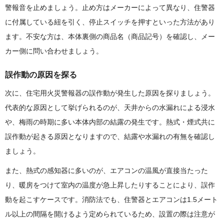
警報音を止めましょう。止め方はメーカーによって異なり、住警器
に付属している紐を引く、停止スイッチを押すといった方法があり
ます。不安な方は、本体裏側の商品名（商品記号）を確認し、メー
カー側に問い合わせましょう。
誤作動の原因を探る
次に、住宅用火災警報器の誤作動が発生した原因を探りましょう。
代表的な原因として挙げられるのが、天井からの水漏れによる浸水
や、梅雨の時期に多い本体内部の結露の発生です。熱式・煙式共に
誤作動が起きる原因となりますので、結露や水漏れの有無を確認し
ましょう。
また、熱式の感知器に多いのが、エアコンの温風が直接当たった
り、暖房をつけて室内の温度が急上昇したりすることにより、誤作
動を起こすケースです。消防法でも、住警器とエアコンは1.5メート
ル以上の間隔を開けるよう定められているため、設置の際は注意が