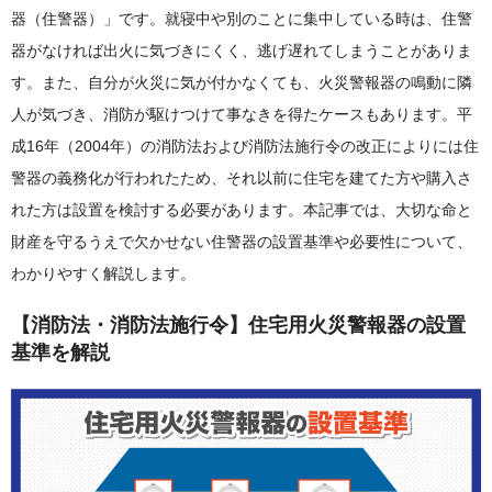
器（住警器）」です。就寝中や別のことに集中している時は、住警
器がなければ出火に気づきにくく、逃げ遅れてしまうことがありま
す。また、自分が火災に気が付かなくても、火災警報器の鳴動に隣
人が気づき、消防が駆けつけて事なきを得たケースもあります。平
成16年（2004年）の消防法および消防法施行令の改正によりには住
警器の義務化が行われたため、それ以前に住宅を建てた方や購入さ
れた方は設置を検討する必要があります。本記事では、大切な命と
財産を守るうえで欠かせない住警器の設置基準や必要性について、
わかりやすく解説します。
【消防法・消防法施行令】住宅用火災警報器の設置
基準を解説