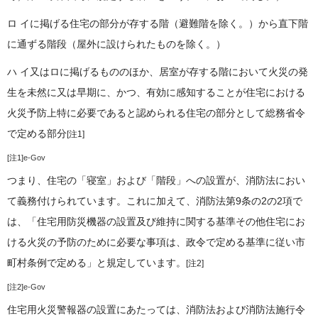
ロ イに掲げる住宅の部分が存する階（避難階を除く。）から直下階
に通ずる階段（屋外に設けられたものを除く。）
ハ イ又はロに掲げるもののほか、居室が存する階において火災の発
生を未然に又は早期に、かつ、有効に感知することが住宅における
火災予防上特に必要であると認められる住宅の部分として総務省令
で定める部分
[注1]
[注1]
e-Gov
つまり、住宅の「寝室」および「階段」への設置が、消防法におい
て義務付けられています。これに加えて、消防法第9条の2の2項で
は、「住宅用防災機器の設置及び維持に関する基準その他住宅にお
ける火災の予防のために必要な事項は、政令で定める基準に従い市
町村条例で定める」と規定しています。
[注2]
[注2]
e-Gov
住宅用火災警報器の設置にあたっては、消防法および消防法施行令