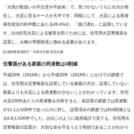
「火気の取扱いの不注意や不始末」で、気づかないうちに出火が発
生し、火災に至るケースが大半です。同様にして、火災による死者
発生状況の約半数にあたる49.4%が、「逃げ遅れ」に起因していま
す。
住宅火災による被害を防ぐためには、住宅用火災警報器を
[注4]
設置し、火種の早期発見に務める必要があります。
[注4]
総務省消防庁：令和元年版 防災白書
住警器がある家庭の死者数は4割減
平成28年（2016年）から平成30年（2018年）にかけての調査で
は、住宅用火災警報器を設置している家庭の方が、設置していない
家庭よりも火災による死者数が少ないことがわかっています。住宅
火災100件あたりの死者数を分析すると、未設置の家庭では死者数
が11.1人/100件であったのに対し、設置済みの家庭では約4割減とな
る6.8人/100件でした。
このように政府統計で見ても、住宅用火
[注5]
災警報器の設置が、大切な命を守るうえで有効であることがわかり