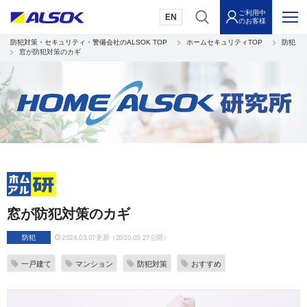
ご利用中
EN
のお客様
防犯対策・セキュリティ・警備会社のALSOK TOP
ホームセキュリティTOP
防犯
窓が防犯対策のカギ
窓が防犯対策のカギ
防犯
2024.03.07更新（2020.03.27公開）
一戸建て
マンション
防犯対策
おすすめ