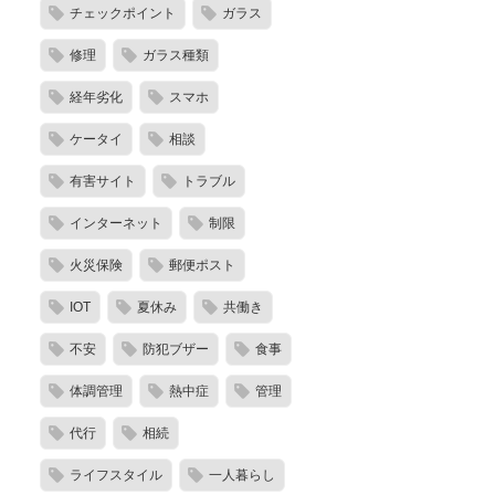
チェックポイント
ガラス
修理
ガラス種類
経年劣化
スマホ
ケータイ
相談
有害サイト
トラブル
インターネット
制限
火災保険
郵便ポスト
IOT
夏休み
共働き
不安
防犯ブザー
食事
体調管理
熱中症
管理
代行
相続
ライフスタイル
一人暮らし