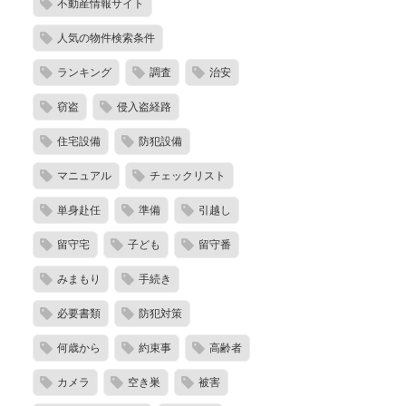
不動産情報サイト
人気の物件検索条件
ランキング
調査
治安
窃盗
侵入盗経路
住宅設備
防犯設備
マニュアル
チェックリスト
単身赴任
準備
引越し
留守宅
子ども
留守番
みまもり
手続き
必要書類
防犯対策
何歳から
約束事
高齢者
カメラ
空き巣
被害