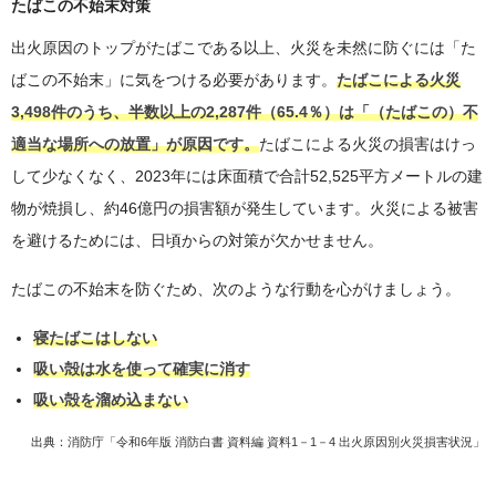
たばこの不始末対策
出火原因のトップがたばこである以上、火災を未然に防ぐには「た
ばこの不始末」に気をつける必要があります。
たばこによる火災
3,498件のうち、半数以上の2,287件（65.4％）は「（たばこの）不
適当な場所への放置」が原因です。
たばこによる火災の損害はけっ
して少なくなく、2023年には床面積で合計52,525平方メートルの建
物が焼損し、約46億円の損害額が発生しています。火災による被害
を避けるためには、日頃からの対策が欠かせません。
たばこの不始末を防ぐため、次のような行動を心がけましょう。
寝たばこはしない
吸い殻は水を使って確実に消す
吸い殻を溜め込まない
出典：
消防庁「令和6年版 消防白書 資料編 資料1－1－4 出火原因別火災損害状況」