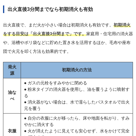
出火直後3分間までなら初期消火も有効
出火直後で、まだ火が小さい場合は初期消火も有効です。
初期消火
をする目安は「出火直後3分間まで」です。
家庭用・住宅用の消火器
や、浴槽やポリ袋などに貯めた置き水を活用するほか、毛布や座布
団で火元を叩く方法も効果的です。
発火
初期消火の方法
源
● ガスの元栓をすみやかに閉める
● 粉末タイプの消火器を使用し、油を覆うように噴射す
油な
る
べ
● 消火器がない場合は、水で濡らしたバスタオルで出火
元を覆う
● 自分の衣服に火が移ったら、床や地面を転がり、すみ
やかに消火する
衣服
● 火が消えたように見えても安心せず、水をかけて完全