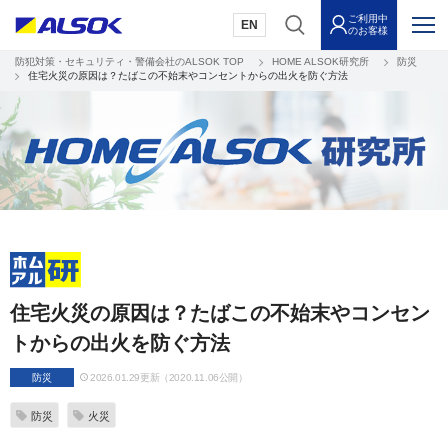
ご利用中
EN
のお客様
防犯対策・セキュリティ・警備会社のALSOK TOP
HOME ALSOK研究所
防災
住宅火災の原因は？たばこの不始末やコンセントからの出火を防ぐ方法
住宅火災の原因は？たばこの不始末やコンセン
トからの出火を防ぐ方法
防災
2026.01.29更新（2020.11.06公開）
防災
火災