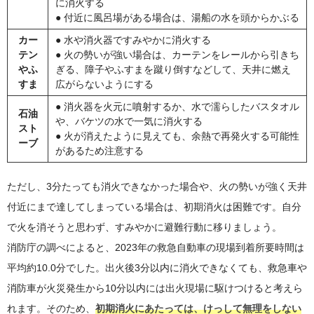
に消火する
● 付近に風呂場がある場合は、湯船の水を頭からかぶる
カー
● 水や消火器ですみやかに消火する
テン
● 火の勢いが強い場合は、カーテンをレールから引きち
やふ
ぎる、障子やふすまを蹴り倒すなどして、天井に燃え
すま
広がらないようにする
● 消火器を火元に噴射するか、水で濡らしたバスタオル
石油
や、バケツの水で一気に消火する
スト
● 火が消えたように見えても、余熱で再発火する可能性
ーブ
があるため注意する
ただし、3分たっても消火できなかった場合や、火の勢いが強く天井
付近にまで達してしまっている場合は、初期消火は困難です。自分
で火を消そうと思わず、すみやかに避難行動に移りましょう。
消防庁の調べによると、2023年の救急自動車の現場到着所要時間は
平均約10.0分でした。出火後3分以内に消火できなくても、救急車や
消防車が火災発生から10分以内には出火現場に駆けつけると考えら
れます。そのため、
初期消火にあたっては、けっして無理をしない