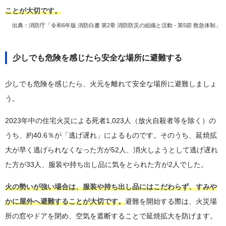
ことが大切です。
出典：
消防庁「令和6年版 消防白書 第2章 消防防災の組織と活動 - 第5節 救急体制」
少しでも危険を感じたら安全な場所に避難する
少しでも危険を感じたら、火元を離れて安全な場所に避難しましょ
う。
2023年中の住宅火災による死者1,023人（放火自殺者等を除く）の
うち、約40.6％が「逃げ遅れ」によるものです。そのうち、延焼拡
大が早く逃げられなくなった方が52人、消火しようとして逃げ遅れ
た方が33人、服装や持ち出し品に気をとられた方が2人でした。
火の勢いが強い場合は、服装や持ち出し品にはこだわらず、すみや
かに屋外へ避難することが大切です。
避難を開始する際は、火災場
所の窓やドアを閉め、空気を遮断することで延焼拡大を防げます。