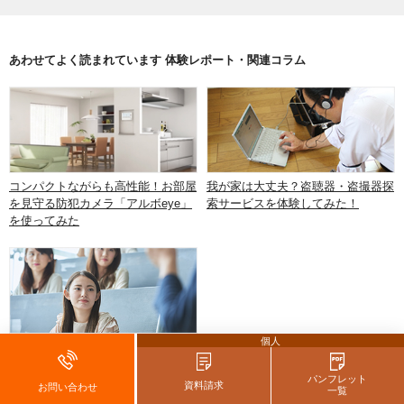
あわせてよく読まれています 体験レポート・関連コラム
コンパクトながらも高性能！お部屋
我が家は大丈夫？盗聴器・盗撮器探
を見守る防犯カメラ「アルボeye」
索サービスを体験してみた！
を使ってみた
個人
ALSOKの新サービス始動！女性向
け防犯セミナーを受けてみた
パンフレット
資料請求
お問い合わせ
一覧