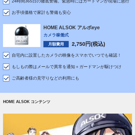
24時間365日の徹底警備。緊急時にはガードマンが現場に急行
お手頃価格で家計も警備も安心
HOME ALSOK アルボeye
カメラ稼働式
2,750
円(税込)
月額費用
自宅内に設置したカメラの映像をスマホでいつでも確認！
もしもの際はメールで異常を通知＋ガードマンが駆けつけ
ご高齢者様の見守りなどの利用にも
HOME ALSOK コンテンツ