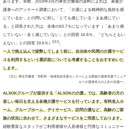
あります。実際、2018年3月の厚生労働省の資料によれば、家族介
護者へのアンケート調査において、「介護による精神的な負担を感
じているか」との問いに対し「とても感じている・まあ感じてい
る」と回答された方は、全体の63.7％になっています（「あまり感
じていない・全く感じていない」との回答 16.8％、「どちらともい
[注1]
えない」との回答 19.6％）
。
一人で抱え込んで疲弊してしまう前に、自治体や民間の介護サービ
スを利用するという選択肢についても考慮することをおすすめいた
します。
［注1］
厚生労働省「市町村・地域包括支援センターによる家族介護者支援マニュア
ル〜介護者本人の人生の支援〜」
ALSOKグループが提供する「ALSOKの介護」では、高齢者の方の
楽しい毎日を支える各種介護サービスを行っています。有料老人ホ
ーム、グループホーム、デイサービス、訪問介護など、高齢のご家
族の状況に合わせて、さまざまなサービスをご用意しております。
経験豊富なスタッフがご利用者様や入居者様と円滑なコミュニケー