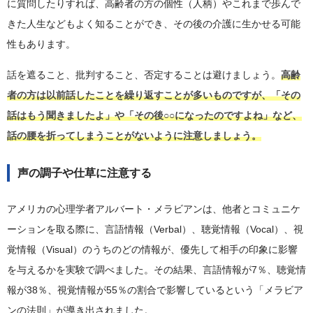
に質問したりすれば、高齢者の方の個性（人柄）やこれまで歩んで
きた人生などもよく知ることができ、その後の介護に生かせる可能
性もあります。
話を遮ること、批判すること、否定することは避けましょう。
高齢
者の方は以前話したことを繰り返すことが多いものですが、「その
話はもう聞きましたよ」や「その後○○になったのですよね」など、
話の腰を折ってしまうことがないように注意しましょう。
声の調子や仕草に注意する
アメリカの心理学者アルバート・メラビアンは、他者とコミュニケ
ーションを取る際に、言語情報（Verbal）、聴覚情報（Vocal）、視
覚情報（Visual）のうちのどの情報が、優先して相手の印象に影響
を与えるかを実験で調べました。その結果、言語情報が7％、聴覚情
報が38％、視覚情報が55％の割合で影響しているという「メラビア
ンの法則」が導き出されました。