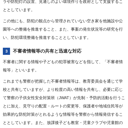
ラや防犯灯の設置、見通しのよい環境作りを政府として支援するこ
ととしています。
この他にも、防犯の観点から管理されていない空き家を他施設や公
園等への整備を推進すること、また、事案の発生状況等の研究を行
い、防犯環境整備を推進することとしています。
不審者情報等の共有と迅速な対応
3
不審者に関する情報や子どもの犯罪被害などを指して、「不審者情
報等」といいます。
これまでも警察が把握した不審者情報等は、教育委員会を通じて学
校と共有していますが、より粒度の高い情報を共有し、必要に応じ
て警察の子供女性安全対策班（JWAT）が先制・予防的活動を行うこ
とに加え、見守りの配置・ルートの変更等、保護者や地域住民等が
効果的な防犯対策がとれるような情報等を警察から情報発信するこ
ととしています。また、放課後子ども教室・児童クラブや児童館の