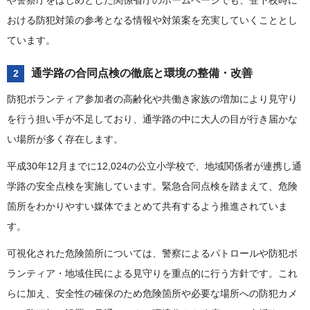
や警察庁をはじめとした関係省庁のホームページでも、登下校時に
おける防犯対策の参考となる情報や対策案を充実していくこととし
ています。
通学路の合同点検の徹底と環境の整備・改善
2
防犯ボランティア参加者の高齢化や共働き家族の増加により見守り
を行う担い手が不足しており、通学路の中に大人の目が行き届かな
い場所が多く存在します。
平成30年12月までに12,024の公立小学校で、地域関係者が連携し通
学路の安全点検を実施しています。緊急合同点検を踏まえて、危険
箇所をわかりやすい媒体でまとめて共有するよう推進されていま
す。
可視化された危険箇所については、警察によるパトロールや防犯ボ
ランティア・地域住民による見守りを重点的に行う方針です。これ
らに加え、安全性の確保のため危険箇所や必要な場所への防犯カメ