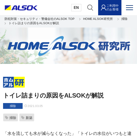
ご利用中
EN
のお客様
防犯対策・セキュリティ・警備会社のALSOK TOP
HOME ALSOK研究所
掃除
トイレ詰まりの原因をALSOKが解説
トイレ詰まりの原因をALSOKが解説
掃除
2021.03.05
掃除
新築
「水を流しても水が減らなくなった」「トイレの水位がいつもと違