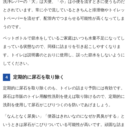
洗浄レバーの「大」は大便、「小」は小便を流すときに使うものだ
とされています。常に小で流しているときちんと排泄物やトイレッ
トペーパーを流せず、配管内でつまらせる可能性が高くなってしま
うのです。
ペットボトルで節水をしているご家庭はいつも水量不足になってし
まっている状態なので、同様に詰まりを引き起こしやすくなりま
す。トイレは説明書のとおりに使用し、誤った節水をしないように
してください。
定期的に尿石を取り除く
4
定期的に尿石を取り除くのも、トイレの詰まり予防には有効です。
尿石は市販のトイレ用酸性洗剤を使えば取り除けるので、定期的に
洗剤を使用して尿石がこびりつくのを防いであげましょう。
「なんとなく尿臭い」「便器はきれいなのになぜか異臭がする」と
いうときは尿石がこびりついている可能性が高いです。頑固な詰ま