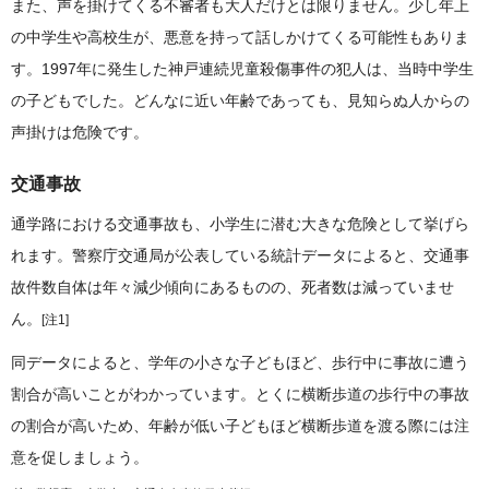
また、声を掛けてくる不審者も大人だけとは限りません。少し年上
の中学生や高校生が、悪意を持って話しかけてくる可能性もありま
す。1997年に発生した神戸連続児童殺傷事件の犯人は、当時中学生
の子どもでした。どんなに近い年齢であっても、見知らぬ人からの
声掛けは危険です。
交通事故
通学路における交通事故も、小学生に潜む大きな危険として挙げら
れます。警察庁交通局が公表している統計データによると、交通事
故件数自体は年々減少傾向にあるものの、死者数は減っていませ
ん。
[注1]
同データによると、学年の小さな子どもほど、歩行中に事故に遭う
割合が高いことがわかっています。とくに横断歩道の歩行中の事故
の割合が高いため、年齢が低い子どもほど横断歩道を渡る際には注
意を促しましょう。