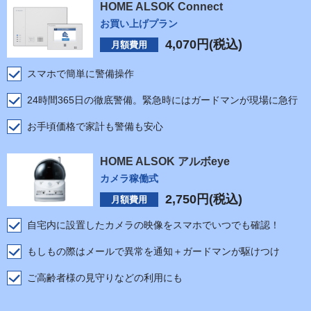
HOME ALSOK Connect
お買い上げプラン
4,070
円(税込)
月額費用
スマホで簡単に警備操作
24時間365日の徹底警備。緊急時にはガードマンが現場に急行
お手頃価格で家計も警備も安心
HOME ALSOK アルボeye
カメラ稼働式
2,750
円(税込)
月額費用
自宅内に設置したカメラの映像をスマホでいつでも確認！
もしもの際はメールで異常を通知＋ガードマンが駆けつけ
ご高齢者様の見守りなどの利用にも