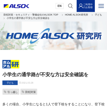
ご利用中
EN
のお客様
防犯対策・セキュリティ・警備会社のALSOK TOP
HOME ALSOK研究所
子ども
小学生の通学路が不安な方は安全確認を
小学生の通学路が不安な方は安全確認を
子ども
2021.03.26
引っ越し
防犯対策
多くの場合、小学生になると1人で登下校をすることになり、登下校