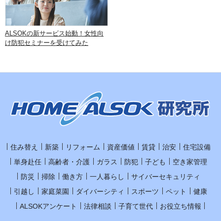
ALSOKの新サービス始動！女性向
け防犯セミナーを受けてみた
住み替え
新築
リフォーム
資産価値
賃貸
治安
住宅設備
単身赴任
高齢者・介護
ガラス
防犯
子ども
空き家管理
防災
掃除
働き方
一人暮らし
サイバーセキュリティ
引越し
家庭菜園
ダイバーシティ
スポーツ
ペット
健康
ALSOKアンケート
法律相談
子育て世代
お役立ち情報