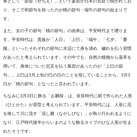
事として「節会（せちえ）」という宴会が日本の宮廷で開かれてお
り、そこで初節句を祝ったのが桃の節句・端午の節句の始まりで
す。
また、女の子の節句「桃の節句」の由来は、平安時代まで遡りま
す。平安時代は、貴族が「人日」「上巳」「端午」「七夕」「重
陽」といったそれぞれの節句に水辺にて身を清め、穢れを払う習慣
があったと考えられています。その中でも、自然の植物から薬草を
用いて、身体についた厄災を払う風習があったのが「上巳の節
句」。上巳は3月上旬の巳の日のことを指していることから、3月3
日が「桃の節句」となったと言われています。
ちなみに3月3日に飾る「お雛様」は、奈良時代に紙で作られた人形
（ひとかた）が原型と考えられています。平安時代には、人形に厄
を移して川に流す「流し雛（ながしびな）」が執り行われるように
なり、江戸時代後半からいまのような飾るタイプのひな人形が生ま
れたそうです。