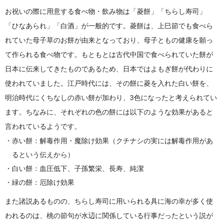
お祝いの際に用意する食べ物・飲み物は「菱餅」「ちらし寿司」
「ひなあられ」「白酒」が一般的です。菱餅は、上巳節でも食べら
れていた母子草のお餅が由来となっており、母子ともの健康を願っ
て作られる食べ物です。もともとは古代中国で食べられていた餅が
日本に伝来してきたものであるため、日本ではよもぎ餅が代わりに
使われていました。江戸時代には、その餅に菱を入れた白い餅を、
明治時代にくちなしの赤い餅が加わり、3色になったと考えられてい
ます。ちなみに、それぞれの色の餅には以下のような効果があると
言われているようです。
赤い餅：解毒作用・魔除け効果（クチナシの実には解毒作用があ
るという伝えから）
白い餅：血圧低下、子孫繁栄、長寿、純潔
緑の餅：厄除け効果
また諸説あるものの、ちらし寿司に用いられる具に海の幸が多く使
われるのは、桃の節句が水辺に関係している行事だったという説が