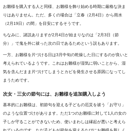
お雛様を購入する人と同様、お雛様を飾り始める時期に厳格な決ま
りはありません。ただ、多くの場合は「立春（2月4日）から雨水
（2月19日）の間」を目安にするそうです。
ちなみに、諸説ありますが2月4日が始まりなのは「2月3日（節
分）」で鬼を外に祓った次の日であるためという説もあります。
一方、お雛様を片づける日は3月中旬の乾燥した日にするのが良いと
考えられているようです。これはお雛様が湿気に弱いことから、湿
気を含んだまま片づけてしまうとカビを発生させる原因になってし
まうためです。
次女・三女の節句には、お雛様を追加購入しよう
基本的にお雛様は、初節句を迎える子どもの厄災を祓う「お守り」
のような位置づけがあります。ただ1つのお雛様に対して1人の女の
子しか守ることができないため、使いまわしは縁起が悪いと考えら
れているのです。ただ子どもが節句を迎えるたびにお雛様を新しく