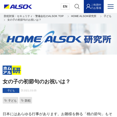
ご利用中
EN
のお客様
防犯対策・セキュリティ・警備会社のALSOK TOP
HOME ALSOK研究所
子ども
女の子の初節句のお祝いは？
女の子の初節句のお祝いは？
子ども
2021.03.05
子ども
防犯
日本にはあらゆる行事があります。お雛様を飾る「桃の節句」もそ