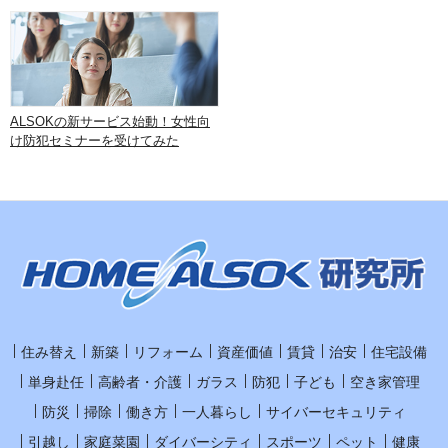
ALSOKの新サービス始動！女性向
け防犯セミナーを受けてみた
住み替え
新築
リフォーム
資産価値
賃貸
治安
住宅設備
単身赴任
高齢者・介護
ガラス
防犯
子ども
空き家管理
防災
掃除
働き方
一人暮らし
サイバーセキュリティ
引越し
家庭菜園
ダイバーシティ
スポーツ
ペット
健康