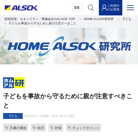
ご利用中
EN
のお客様
防犯対策・セキュリティ・警備会社のALSOK TOP
HOME ALSOK研究所
子ども
子どもを事故から守るために親が注意すべきこと
子どもを事故から守るために親が注意すべきこ
と
子ども
2026.07.14更新（2020.03.27公開）
不慮の事故
幼児
対策
チェックポイント