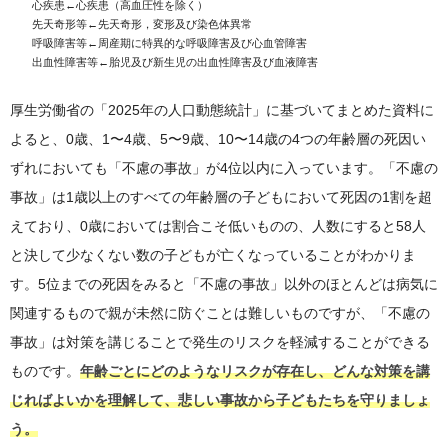
心疾患←心疾患（高血圧性を除く）
先天奇形等←先天奇形，変形及び染色体異常
呼吸障害等←周産期に特異的な呼吸障害及び心血管障害
出血性障害等←胎児及び新生児の出血性障害及び血液障害
厚生労働省の「2025年の人口動態統計」に基づいてまとめた資料に
よると、0歳、1〜4歳、5〜9歳、10〜14歳の4つの年齢層の死因い
ずれにおいても「不慮の事故」が4位以内に入っています。「不慮の
事故」は1歳以上のすべての年齢層の子どもにおいて死因の1割を超
えており、0歳においては割合こそ低いものの、人数にすると58人
と決して少なくない数の子どもが亡くなっていることがわかりま
す。5位までの死因をみると「不慮の事故」以外のほとんどは病気に
関連するもので親が未然に防ぐことは難しいものですが、「不慮の
事故」は対策を講じることで発生のリスクを軽減することができる
ものです。
年齢ごとにどのようなリスクが存在し、どんな対策を講
じればよいかを理解して、悲しい事故から子どもたちを守りましょ
う。