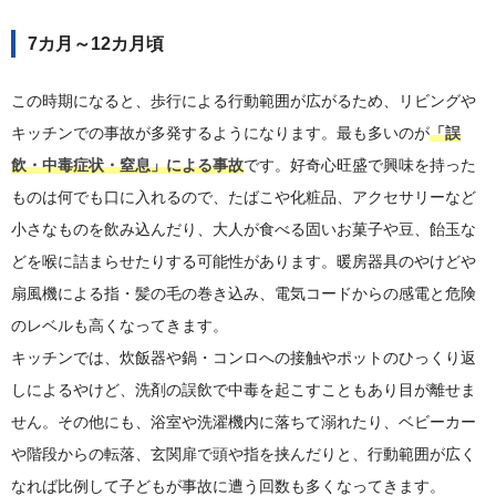
7カ月～12カ月頃
この時期になると、歩行による行動範囲が広がるため、リビングや
キッチンでの事故が多発するようになります。最も多いのが
「誤
飲・中毒症状・窒息」による事故
です。好奇心旺盛で興味を持った
ものは何でも口に入れるので、たばこや化粧品、アクセサリーなど
小さなものを飲み込んだり、大人が食べる固いお菓子や豆、飴玉な
どを喉に詰まらせたりする可能性があります。暖房器具のやけどや
扇風機による指・髪の毛の巻き込み、電気コードからの感電と危険
のレベルも高くなってきます。
キッチンでは、炊飯器や鍋・コンロへの接触やポットのひっくり返
しによるやけど、洗剤の誤飲で中毒を起こすこともあり目が離せま
せん。その他にも、浴室や洗濯機内に落ちて溺れたり、ベビーカー
や階段からの転落、玄関扉で頭や指を挟んだりと、行動範囲が広く
なれば比例して子どもが事故に遭う回数も多くなってきます。