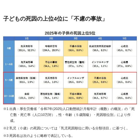
子どもの死因の上位4位に「不慮の事故」
※1 出典：厚生労働省「令和7年(2025)人口動態統計月報年計（概数）の概況」の「死
亡数・死亡率（人口10万対），性・年齢（５歳階級）・死因順位別」により作
成。
※2 乳児（０歳）の死因については「乳児死因順位に用いる分類項目」に基づく。
※3 死因名は次のように略称で表記している。