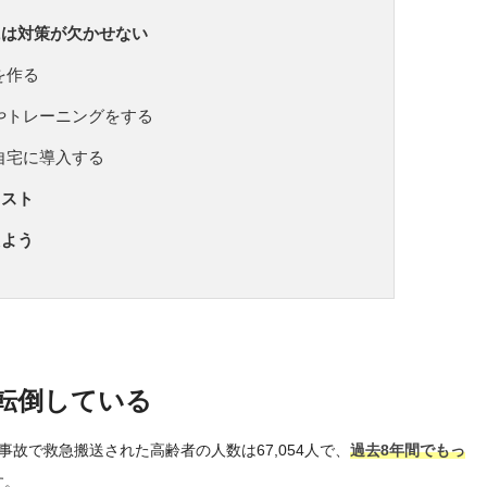
には対策が欠かせない
を作る
やトレーニングをする
自宅に導入する
リスト
えよう
転倒している
故で救急搬送された高齢者の人数は67,054人で、
過去8年間でもっ
す。