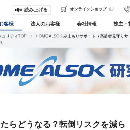
オンライン
ショップ
読み上げる
お客様
法人のお客様
会社情報
株主・
キュリティTOP
HOME ALSOK みまもりサポート（高齢者見守り
説
したらどうなる？転倒リスクを減ら