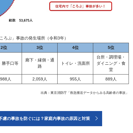
ころぶ」事故の発生場所（令和3年）
2位
3位
4位
5位
台所・調理場・
廊下・縁側・通
・勝手口等
トイレ・洗面所
ダイニング・食
路
堂
,988人
2,059人
955人
889人
出典：東京消防庁「
救急搬送データからみる高齢者の事故
」
不慮の事故を防ぐには？家庭内事故の原因と対策