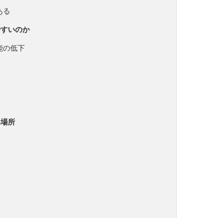
ある
やすいのか
能の低下
い場所