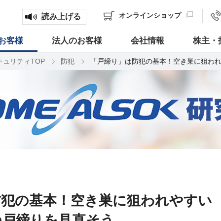
オンライン
ショップ
読み上げる
お客様
法人のお客様
会社情報
株主・
キュリティTOP
防犯
「戸締り」は防犯の基本！空き巣に狙わ
防犯の基本！空き巣に狙われやすい
の戸締りを見直そう