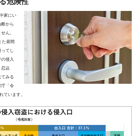
る危険性
中家にい
油断から
ません。
また昼間
遭ってし
での侵入
・忍込
見てみる
察庁「令
れています。