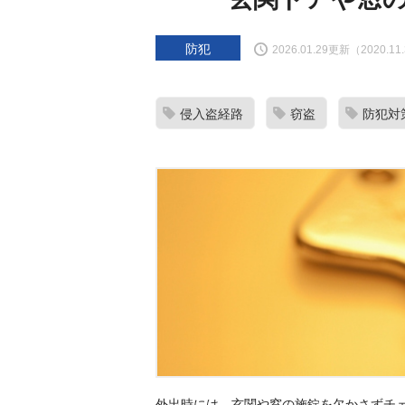
防犯
2026.01.29更新（2020.1
侵入盗経路
窃盗
防犯対
外出時には、玄関や窓の施錠を欠かさずチ