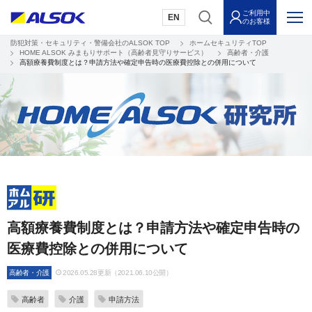
ご利用中
EN
のお客様
防犯対策・セキュリティ・警備会社のALSOK TOP
ホームセキュリティTOP
HOME ALSOK みまもりサポート（高齢者見守りサービス）
高齢者・介護
高額療養費制度とは？申請方法や確定申告時の医療費控除との併用について
高額療養費制度とは？申請方法や確定申告時の
医療費控除との併用について
高齢者・介護
2026.05.28更新（2021.06.10公開）
高齢者
介護
申請方法