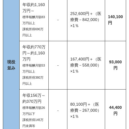
年収約1,160
万円～
252,600円＋（医
140,100
標準報酬月額83
-
療費－842,000）
円
万円以上
×1％
課税所得690万
円以上
年収約770万
円～約1,160
万円
167,400円＋（医
現役
93,000
-
療費－558,000）
標準報酬月額53
並み
円
×1％
万円以上
課税所得380万
円以上
年収156万～
約370万円
80,100円＋（医
44,400
標準報酬月額26
-
療費－267,000）
円
万円以下
×1％
課税所得145万
円未満等