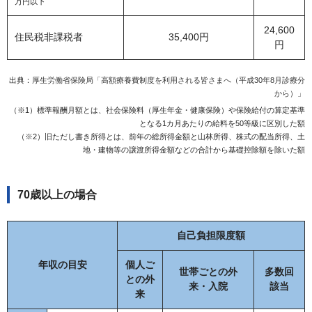
万円以下
24,600
住民税非課税者
35,400円
円
出典：
厚生労働省保険局「高額療養費制度を利用される皆さまへ（平成30年8月診療分
から）」
（※1）標準報酬月額とは、社会保険料（厚生年金・健康保険）や保険給付の算定基準
となる1カ月あたりの給料を50等級に区別した額
（※2）旧ただし書き所得とは、前年の総所得金額と山林所得、株式の配当所得、土
地・建物等の譲渡所得金額などの合計から基礎控除額を除いた額
70歳以上の場合
自己負担限度額
年収の目安
個人ご
世帯ごとの外
多数回
との外
来・入院
該当
来