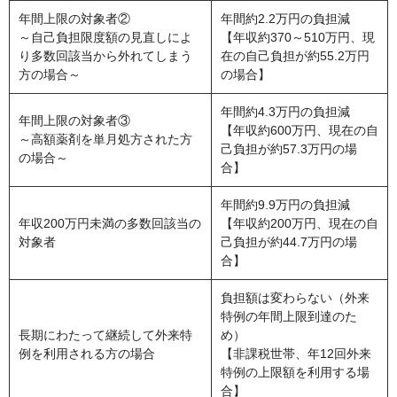
年間上限の対象者②
年間約2.2万円の負担減
～自己負担限度額の見直しによ
【年収約370～510万円、現
り多数回該当から外れてしまう
在の自己負担が約55.2万円
方の場合～
の場合】
年間約4.3万円の負担減
年間上限の対象者③
【年収約600万円、現在の自
～高額薬剤を単月処方された方
己負担が約57.3万円の場
の場合～
合】
年間約9.9万円の負担減
年収200万円未満の多数回該当の
【年収約200万円、現在の自
対象者
己負担が約44.7万円の場
合】
負担額は変わらない（外来
特例の年間上限到達のた
長期にわたって継続して外来特
め）
例を利用される方の場合
【非課税世帯、年12回外来
特例の上限額を利用する場
合】