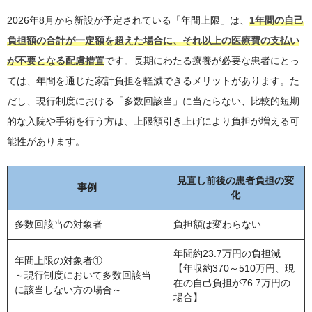
2026年8月から新設が予定されている「年間上限」は、
1年間の自己
負担額の合計が一定額を超えた場合に、それ以上の医療費の支払い
が不要となる配慮措置
です。長期にわたる療養が必要な患者にとっ
ては、年間を通じた家計負担を軽減できるメリットがあります。た
だし、現行制度における「多数回該当」に当たらない、比較的短期
的な入院や手術を行う方は、上限額引き上げにより負担が増える可
能性があります。
見直し前後の患者負担の変
事例
化
多数回該当の対象者
負担額は変わらない
年間約23.7万円の負担減
年間上限の対象者①
【年収約370～510万円、現
～現行制度において多数回該当
在の自己負担が76.7万円の
に該当しない方の場合～
場合】