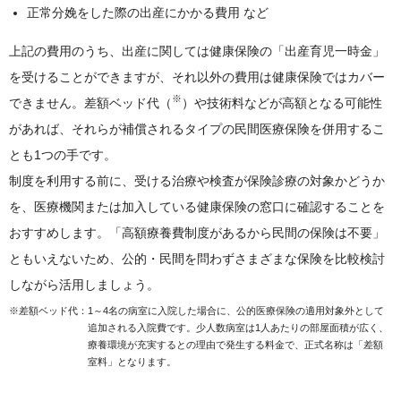
正常分娩をした際の出産にかかる費用 など
上記の費用のうち、出産に関しては健康保険の「出産育児一時金」
を受けることができますが、それ以外の費用は健康保険ではカバー
※
できません。差額ベッド代（
）や技術料などが高額となる可能性
があれば、それらが補償されるタイプの民間医療保険を併用するこ
とも1つの手です。
制度を利用する前に、受ける治療や検査が保険診療の対象かどうか
を、医療機関または加入している健康保険の窓口に確認することを
おすすめします。「高額療養費制度があるから民間の保険は不要」
ともいえないため、公的・民間を問わずさまざまな保険を比較検討
しながら活用しましょう。
※差額ベッド代：
1～4名の病室に入院した場合に、公的医療保険の適用対象外として
追加される入院費です。少人数病室は1人あたりの部屋面積が広く、
療養環境が充実するとの理由で発生する料金で、正式名称は「差額
室料」となります。