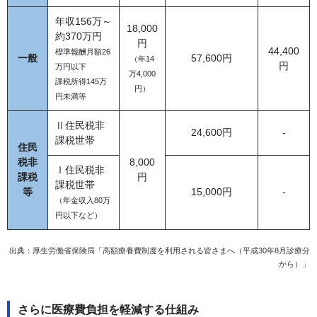
年収156万～
18,000
約370万円
円
44,400
標準報酬月額26
一般
57,600円
（年14
円
万円以下
万4,000
課税所得145万
円）
円未満等
Ⅱ住民税非
24,600円
-
課税世帯
住民
税非
8,000
Ⅰ住民税非
課税
円
課税世帯
等
15,000円
-
（年金収入80万
円以下など）
出典：
厚生労働省保険局「高額療養費制度を利用される皆さまへ（平成30年8月診療分
から）」
さらに医療費負担を軽減する仕組み