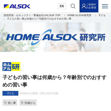
ご利用中
EN
のお客様
防犯対策・セキュリティ・警備会社のALSOK TOP
HOME ALSOK研究所
子ども
子どもの習い事は何歳から？年齢別でのおすすめの習い事
子どもの習い事は何歳から？年齢別でのおすす
めの習い事
子ども
2024.9.10更新（2021.08.27公開）
習い事
何歳から