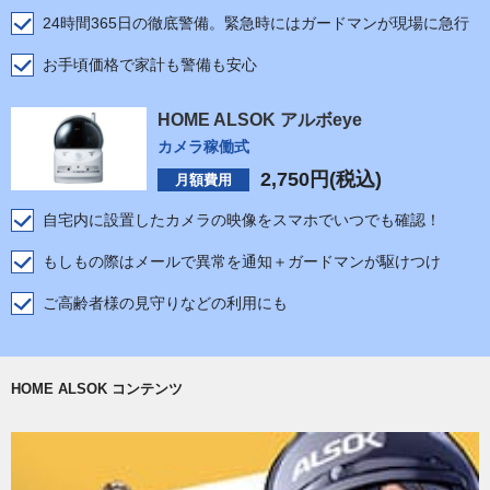
24時間365日の徹底警備。緊急時にはガードマンが現場に急行
お手頃価格で家計も警備も安心
HOME ALSOK アルボeye
カメラ稼働式
2,750
円(税込)
月額費用
自宅内に設置したカメラの映像をスマホでいつでも確認！
もしもの際はメールで異常を通知＋ガードマンが駆けつけ
ご高齢者様の見守りなどの利用にも
HOME ALSOK コンテンツ