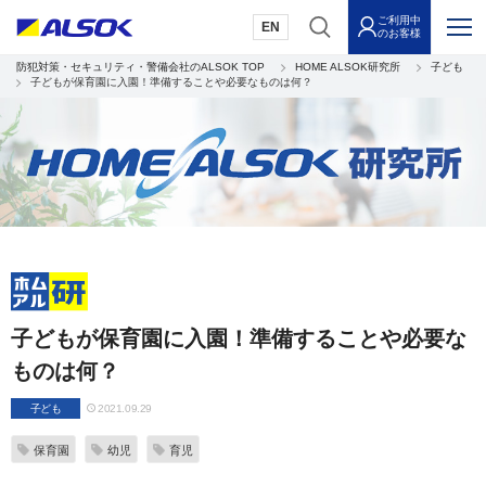
ご利用中
EN
のお客様
防犯対策・セキュリティ・警備会社のALSOK TOP
HOME ALSOK研究所
子ども
子どもが保育園に入園！準備することや必要なものは何？
子どもが保育園に入園！準備することや必要な
ものは何？
子ども
2021.09.29
保育園
幼児
育児