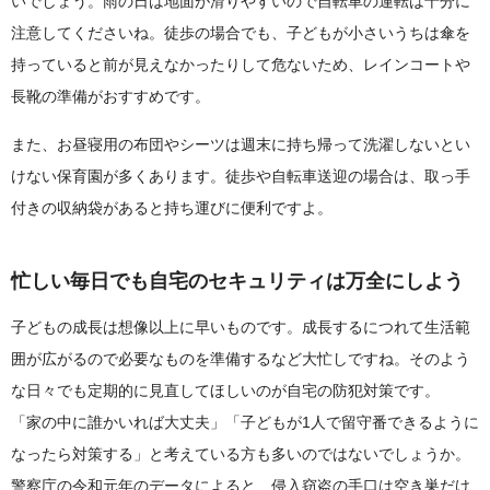
いでしょう。雨の日は地面が滑りやすいので自転車の運転は十分に
注意してくださいね。徒歩の場合でも、子どもが小さいうちは傘を
持っていると前が見えなかったりして危ないため、レインコートや
長靴の準備がおすすめです。
また、お昼寝用の布団やシーツは週末に持ち帰って洗濯しないとい
けない保育園が多くあります。徒歩や自転車送迎の場合は、取っ手
付きの収納袋があると持ち運びに便利ですよ。
忙しい毎日でも自宅のセキュリティは万全にしよう
子どもの成長は想像以上に早いものです。成長するにつれて生活範
囲が広がるので必要なものを準備するなど大忙しですね。そのよう
な日々でも定期的に見直してほしいのが自宅の防犯対策です。
「家の中に誰かいれば大丈夫」「子どもが1人で留守番できるように
なったら対策する」と考えている方も多いのではないでしょうか。
警察庁の令和元年のデータによると、侵入窃盗の手口は空き巣だけ