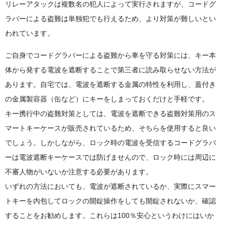
リレーアタックは複数名の犯人によって実行されますが、コードグ
ラバーによる盗難は単独犯でも行えるため、より対策が難しいとい
われています。
ご自身でコードグラバーによる盗難から車を守る対策には、キー本
体から発する電波を遮断することで第三者に読み取らせない方法が
あります。自宅では、電波を遮断する金属の特性を利用し、蓋付き
の金属製容器（缶など）にキーをしまっておくだけと手軽です。
キー携行中の盗難対策としては、電波を遮断できる盗難対策用のス
マートキーケースが販売されているため、そちらを使用すると良い
でしょう。しかしながら、ロック時の電波を受信するコードグラバ
ーは電波遮断キーケースでは防げませんので、ロック時には周辺に
不審人物がいないか注意する必要があります。
いずれの方法においても、電波が遮断されているか、実際にスマー
トキーを内包してロックの開錠操作をしても開錠されないか、確認
することをお勧めします。これらは100％安心というわけにはいか