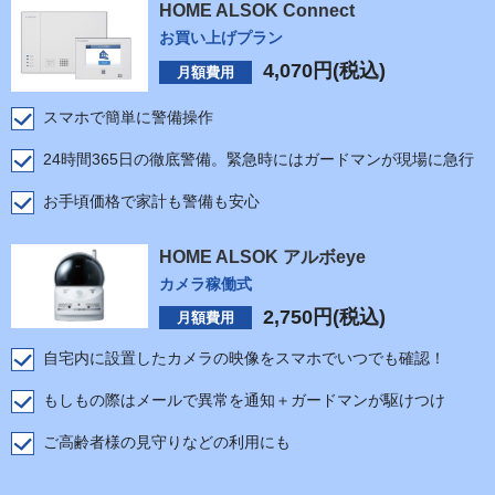
HOME ALSOK Connect
お買い上げプラン
4,070
円(税込)
月額費用
スマホで簡単に警備操作
24時間365日の徹底警備。緊急時にはガードマンが現場に急行
お手頃価格で家計も警備も安心
HOME ALSOK アルボeye
カメラ稼働式
2,750
円(税込)
月額費用
自宅内に設置したカメラの映像をスマホでいつでも確認！
もしもの際はメールで異常を通知＋ガードマンが駆けつけ
ご高齢者様の見守りなどの利用にも