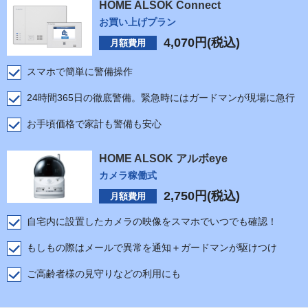
HOME ALSOK Connect
お買い上げプラン
4,070
円(税込)
月額費用
スマホで簡単に警備操作
24時間365日の徹底警備。緊急時にはガードマンが現場に急行
お手頃価格で家計も警備も安心
HOME ALSOK アルボeye
カメラ稼働式
2,750
円(税込)
月額費用
自宅内に設置したカメラの映像をスマホでいつでも確認！
もしもの際はメールで異常を通知＋ガードマンが駆けつけ
ご高齢者様の見守りなどの利用にも