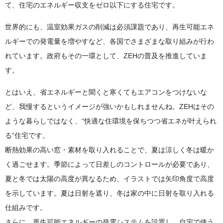
て、住宅のエネルギー収支をゼロ以下にする住宅です。
世界的にも、温室効果ガスの削減は必須課題であり、再生可能エネ
ルギーでの発電量を増やすなど、各国でさまざまな取り組みが行わ
れています。政府もその一環として、ZEHの普及を推進していま
す。
とはいえ、省エネルギーと聞くと寒くてもエアコンをつけないな
ど、我慢するというイメージが強いかもしれませんね。ZEHはその
ような暮らしではなく、“快適な住環境を保ちつつ省エネが叶えられ
る”住宅です。
断熱効果の高い窓・素材を取り入れることで、夏は涼しく冬は暖か
く過ごせます。季節によって日差しのコントロールが必要であり、
夏と冬では太陽の高度が異なるため、イラストでは矢印角度で高度
を示しています。夏は日射を遮り、冬は家の中に日射を取り入れる
仕組みです。
さらに、再生可能エネルギーの発電システムを設置し、自宅で使う