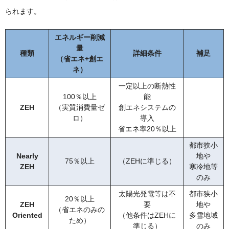
られます。
エネルギー削減
量
種類
詳細条件
補足
（省エネ+創エ
ネ）
一定以上の断熱性
100％以上
能
ZEH
（実質消費量ゼ
創エネシステムの
ロ）
導入
省エネ率20％以上
都市狭小
Nearly
地や
75％以上
（ZEHに準じる）
ZEH
寒冷地等
のみ
太陽光発電等は不
都市狭小
20％以上
ZEH
要
地や
（省エネのみの
Oriented
（他条件はZEHに
多雪地域
ため）
準じる）
のみ