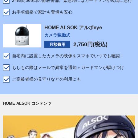
24時間365日の徹底警備。緊急時にはガードマンが現場に急行
お手頃価格で家計も警備も安心
HOME ALSOK アルボeye
カメラ稼働式
2,750
円(税込)
月額費用
自宅内に設置したカメラの映像をスマホでいつでも確認！
もしもの際はメールで異常を通知＋ガードマンが駆けつけ
ご高齢者様の見守りなどの利用にも
HOME ALSOK コンテンツ