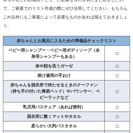
で、ご家庭でのリスト作成の際にぜひ活用してください。もちろん
これ以外にもご家庭によって必要なものがあれば揃えておきましょ
う。
赤ちゃんとお風呂に入るための準備品チェックリスト
ベビー用シャンプー・ベビー用ボディソープ（全
◻︎
身用シャンプーもある）
体や顔を洗うガーゼ
◻︎
掛け湯用の手おけ
◻︎
赤ちゃんを脱衣所で待たせるときのクーファン
（持ち手の付いた簡易ベッド）やバウンサー、ベ
◻︎
ビーラックなど
乳児用バスチェア（あれば便利）
◻︎
脱衣所に敷くマットやタオル
◻︎
柔らかい大判バスタオル
◻︎