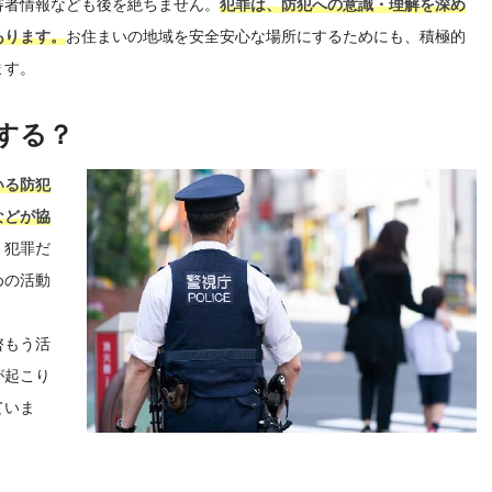
審者情報なども後を絶ちません。
犯罪は、防犯への意識・理解を深め
あります。
お住まいの地域を安全安心な場所にするためにも、積極的
ます。
する？
いる防犯
などが協
。犯罪だ
めの活動
啓もう活
が起こり
ていま