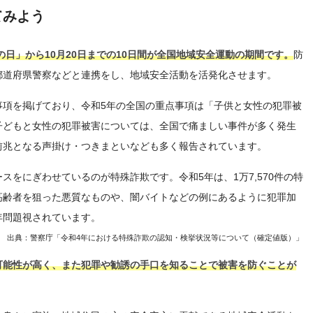
てみよう
の日」から10月20日までの10日間が全国地域安全運動の期間です。
防
都道府県警察などと連携をし、地域安全活動を活発化させます。
事項を掲げており、令和5年の全国の重点事項は「子供と女性の犯罪被
子どもと女性の犯罪被害については、全国で痛ましい事件が多く発生
前兆となる声掛け・つきまといなども多く報告されています。
スをにぎわせているのが特殊詐欺です。令和5年は、1万7,570件の特
高齢者を狙った悪質なものや、闇バイトなどの例にあるように犯罪加
年問題視されています。
出典：警察庁「令和4年における特殊詐欺の認知・検挙状況等について（確定値版）」
可能性が高く、また犯罪や勧誘の手口を知ることで被害を防ぐことが