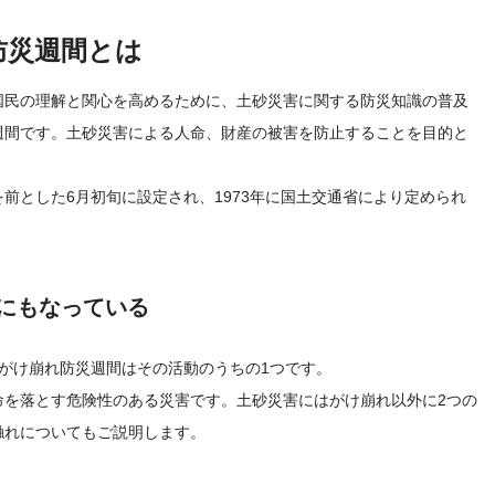
防災週間とは
国民の理解と関心を高めるために、土砂災害に関する防災知識の普及
週間です。土砂災害による人命、財産の被害を防止することを目的と
前とした6月初旬に設定され、1973年に国土交通省により定められ
にもなっている
がけ崩れ防災週間はその活動のうちの1つです。
命を落とす危険性のある災害です。土砂災害にはがけ崩れ以外に2つの
触れについてもご説明します。