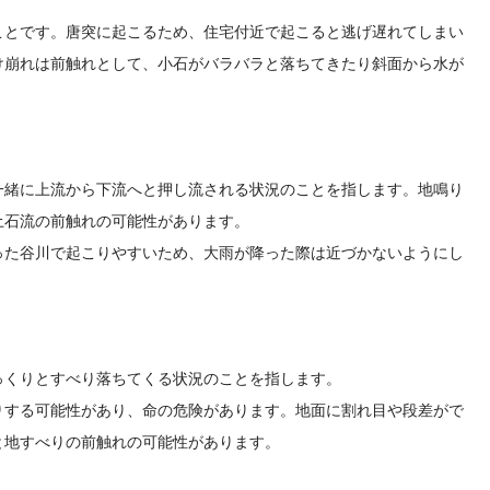
ことです。唐突に起こるため、住宅付近で起こると逃げ遅れてしまい
け崩れは前触れとして、小石がバラバラと落ちてきたり斜面から水が
一緒に上流から下流へと押し流される状況のことを指します。地鳴り
土石流の前触れの可能性があります。
った谷川で起こりやすいため、大雨が降った際は近づかないようにし
っくりとすべり落ちてくる状況のことを指します。
りする可能性があり、命の危険があります。地面に割れ目や段差がで
と地すべりの前触れの可能性があります。