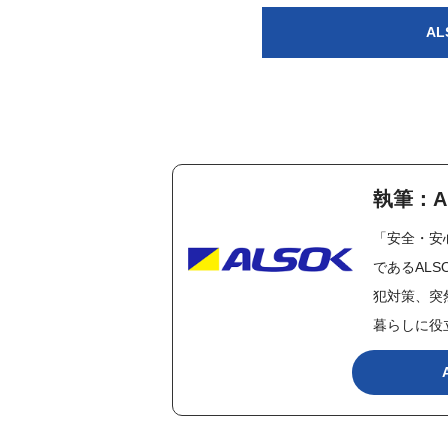
A
執筆：A
「安全・安
であるAL
犯対策、突
暮らしに役