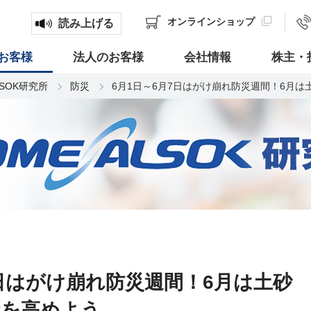
オンライン
ショップ
読み上げる
お客様
法人のお客様
会社情報
株主・
LSOK研究所
防災
6月1日～6月7日はがけ崩れ防災週間！6月
7日はがけ崩れ防災週間！6月は土砂
識を高めよう