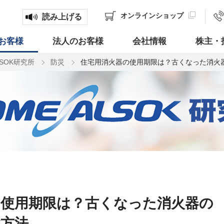
オンライン
ショップ
読み上げる
お客様
法人のお客様
会社情報
株主・
LSOK研究所
防災
住宅用消火器の使用期限は？古くなった消火
の使用期限は？古くなった消火器の
検方法