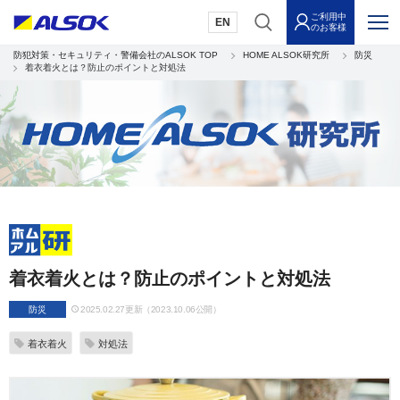
ご利用中
EN
のお客様
防犯対策・セキュリティ・警備会社のALSOK TOP
HOME ALSOK研究所
防災
着衣着火とは？防止のポイントと対処法
着衣着火とは？防止のポイントと対処法
防災
2025.02.27更新（2023.10.06公開）
着衣着火
対処法