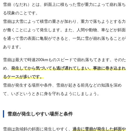
雪崩（なだれ）とは、斜面上に積もった雪が重力によって崩れ落ち
る現象のことです。
雪崩は大雪によって積雪の重さが加わり、重力で落ちようとする力
が働くことによって発生します。また、人間や動物、車などが斜面
を通って雪の表面に亀裂ができると、一気に雪が崩れ落ちることが
あります。
雪崩は最大で時速200kmものスピードで崩れ落ちてきます。そのた
め、
発生してから気づいても逃げ遅れてしまい、事故に巻き込まれ
るケースが多いです。
雪崩が発生する場所や条件、雪崩が起きる前兆などの知識を深め
て、いざというときに身を守れるようにしましょう。
雪崩が発生しやすい場所と条件
雪崩は急傾斜の斜面に発生しやすく、
過去に雪崩が発生した斜面や