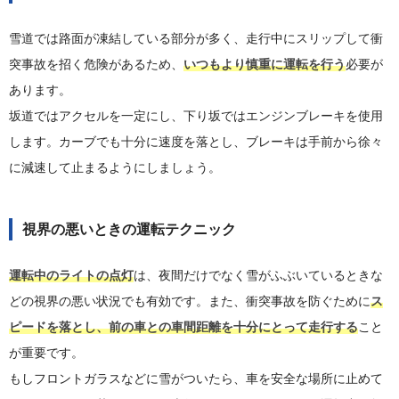
雪道では路面が凍結している部分が多く、走行中にスリップして衝
突事故を招く危険があるため、
いつもより慎重に運転を行う
必要が
あります。
坂道ではアクセルを一定にし、下り坂ではエンジンブレーキを使用
します。カーブでも十分に速度を落とし、ブレーキは手前から徐々
に減速して止まるようにしましょう。
視界の悪いときの運転テクニック
運転中のライトの点灯
は、夜間だけでなく雪がふぶいているときな
どの視界の悪い状況でも有効です。また、衝突事故を防ぐために
ス
ピードを落とし、前の車との車間距離を十分にとって走行する
こと
が重要です。
もしフロントガラスなどに雪がついたら、車を安全な場所に止めて