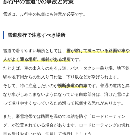
歩行中の雪道での事故と対策
雪道は、歩行中の転倒にも注意が必要です。
雪道歩行で注意すべき場所
雪道で滑りやすい場所としては、
雪が溶けて凍っている路面や車や
人がよく通る場所、傾斜がある場所
です。
たとえば、車の出入りのある歩道、バス・タクシー乗り場、地下鉄
駅や地下街からの出入り口付近、下り坂などが挙げられます。
そして、特に注意したいのが
横断歩道の白線
です。普通の道路と異
なり水がしみこまないようになっている白線部分は、溶けた雪によ
って凍りやすくなっているため滑って転倒する恐れがあります。
また、豪雪地帯では路面を温めて凍結を防ぐ「ロードヒーティン
グ」が設置されている場合があります。ロードヒーティングの切れ
目も滑りやすいため、注意して歩行しましょう。