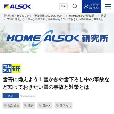
ご利用中
EN
のお客様
防犯対策・セキュリティ・警備会社のALSOK TOP
HOME ALSOK研究所
防災
雪害に備えよう！雪かきや雪下ろし中の事故など知っておきたい雪の事故と対策とは
雪害に備えよう！雪かきや雪下ろし中の事故な
ど知っておきたい雪の事故と対策とは
防災
2023.11.30
減災対策
雪害
雪かき
雪下ろし