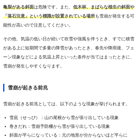
亀裂がある斜面
は危険です。また、
低木林、まばらな植生の斜面や
「落石注意」という標識が設置されている場所
も雪崩が発生する可
能性が高いので注意してください。
その他、気温の低い日が続いて吹雪や強風を伴うとき、すでに積雪
がある上に短期間で多量の降雪があったとき、春先や降雨後、フェ
ーン現象などによる気温上昇といった条件が当てはまったときに、
雪崩が発生しやすくなります。
雪崩が起きる前兆
雪崩が起きる前兆としては、以下のような現象が挙げられます。
雪庇（せっぴ）：山の尾根から雪が張り出している現象
巻きだれ：雪崩予防柵から雪が張り出している現象
斜面が平らになっている：元の地形が分からないほど平らに