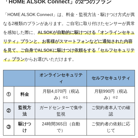
「HOME ALSOK Connect」の2つのプラン
「HOME ALSOK Connect」は、料金・監視方法・駆けつけ方式が異
なる2種類のプランがあります。ご自宅に取り付けたセンサーが異常
を感知した際に、
ALSOKが自動的に駆けつける「オンラインセキュ
リティ」プランと、お客様がスマートフォンなどに通知された内容
を見て、ご自身でALSOKに駆けつけ依頼をする「セルフセキュリテ
ィ」プラン
からお選びいただけます。
オンラインセキュリテ
セルフセキュリティ
ィ
月額4,070円（税込
月額990円（税込
①
料金
み）
み）
※1
※2
監視方
ガードセンターで集中
ご契約者本人での確
②
法
監視
認
駆けつ
24時間365日（自動
ご契約者の依頼に応
③
け
で）
じて