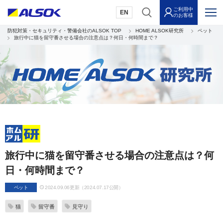
ご利用中
EN
のお客様
防犯対策・セキュリティ・警備会社のALSOK TOP
HOME ALSOK研究所
ペット
旅行中に猫を留守番させる場合の注意点は？何日・何時間まで？
旅行中に猫を留守番させる場合の注意点は？何
日・何時間まで？
ペット
2024.09.06更新（2024.07.17公開）
猫
留守番
見守り