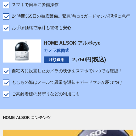
スマホで簡単に警備操作
24時間365日の徹底警備。緊急時にはガードマンが現場に急行
お手頃価格で家計も警備も安心
HOME ALSOK アルボeye
カメラ稼働式
2,750
円(税込)
月額費用
自宅内に設置したカメラの映像をスマホでいつでも確認！
もしもの際はメールで異常を通知＋ガードマンが駆けつけ
ご高齢者様の見守りなどの利用にも
HOME ALSOK コンテンツ