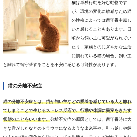
猫は単独行動を好む動物です
が、環境の変化に敏感なため猫
の性格によっては留守番中寂し
いと感じることもあります。日
頃から飼い主に可愛がられてい
たり、家族とのにぎやかな生活
に慣れている猫の場合、飼い主
と離れて留守番することを不安に感じる可能性があります。
猫の分離不安症
猫の分離不安症とは、猫が飼い主などの愛着を感じている人と離れ
てしまうことで生じるストレス反応で、行動や体調に異変をきたす
状態のことをいいます。
分離不安症の原因としては、留守番時に大
きな音がしたなどのトラウマになるような出来事や、引っ越しや飼