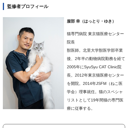
監修者プロフィール
服部 幸（はっとり・ゆき）
猫専門病院 東京猫医療センター
院長
獣医師。北里大学獣医学部卒業
後、2年半の動物病院勤務を経て
2005年にSyuSyu CAT Clinic院
長。2012年東京猫医療センター
を開院。2014年JSFM（ねこ医
学会）理事就任。猫のスペシャ
リストとして19年間猫の専門医
療に従事する。