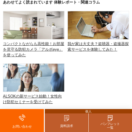
あわせてよく読まれています 体験レポート・関連コラム
コンパクトながらも高性能！お部屋
我が家は大丈夫？盗聴器・盗撮器探
を見守る防犯カメラ「アルボeye」
索サービスを体験してみた！
を使ってみた
ALSOKの新サービス始動！女性向
け防犯セミナーを受けてみた
個人
パンフレット
資料請求
お問い合わせ
一覧