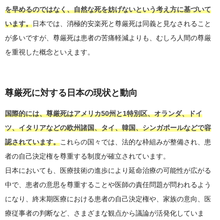
を早めるのではなく、自然な死を妨げないという考え方に基づいて
います。
日本では、消極的安楽死と尊厳死は同義と見なされること
が多いですが、尊厳死は患者の苦痛軽減よりも、むしろ人間の尊厳
を重視した概念といえます。
尊厳死に対する日本の現状と動向
国際的には、尊厳死はアメリカ50州と1特別区、オランダ、ドイ
ツ、イタリアなどの欧州諸国、タイ、韓国、シンガポールなどで容
認されています。
これらの国々では、法的な枠組みが整備され、患
者の自己決定権を尊重する制度が確立されています。
日本においても、医療技術の進歩により延命治療の可能性が広がる
中で、患者の意思を尊重することや医師の責任問題が問われるよう
になり、終末期医療における患者の自己決定権や、家族の意向、医
療従事者の判断など、さまざまな観点から議論が活発化していま