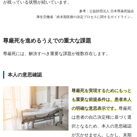
が残っている状態が続いています。
参考：
公益財団法人 日本尊厳死協会
厚生労働省「
終末期医療の決定プロセスに関するガイドライン
」
尊厳死を進めるうえでの重大な課題
尊厳死には、解決すべき重要な課題が複数存在します。
本人の意思確認
尊厳死を実現するためにもっと
も重要な前提条件は、患者本人
の明確な意思表示です。
尊厳死
は患者の自己決定権に基づく選
択となるため、本人の意思確認
が欠かせません。しかし、末期