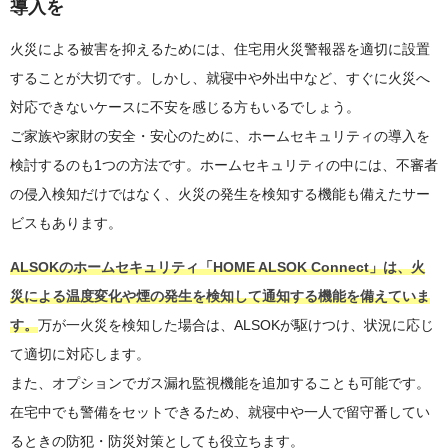
導入を
火災による被害を抑えるためには、住宅用火災警報器を適切に設置
することが大切です。しかし、就寝中や外出中など、すぐに火災へ
対応できないケースに不安を感じる方もいるでしょう。
ご家族や家財の安全・安心のために、ホームセキュリティの導入を
検討するのも1つの方法です。ホームセキュリティの中には、不審者
の侵入検知だけではなく、火災の発生を検知する機能も備えたサー
ビスもあります。
ALSOKのホームセキュリティ「HOME ALSOK Connect」は、火
災による温度変化や煙の発生を検知して通知する機能を備えていま
す。
万が一火災を検知した場合は、ALSOKが駆けつけ、状況に応じ
て適切に対応します。
また、オプションでガス漏れ監視機能を追加することも可能です。
在宅中でも警備をセットできるため、就寝中や一人で留守番してい
るときの防犯・防災対策としても役立ちます。