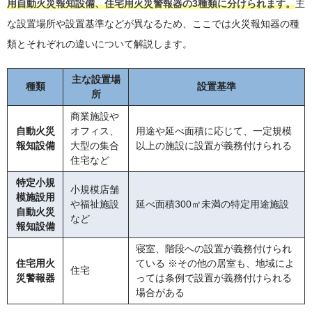
用自動火災報知設備、住宅用火災警報器の3種類に分けられます。
主
な設置場所や設置基準などが異なるため、ここでは火災報知器の種
類とそれぞれの違いについて解説します。
主な設置場
種類
設置基準
所
商業施設や
自動火災
オフィス、
用途や延べ面積に応じて、一定規模
報知設備
大型の集合
以上の施設に設置が義務付けられる
住宅など
特定小規
小規模店舗
模施設用
や福祉施設
延べ面積300㎡未満の特定用途施設
自動火災
など
報知設備
寝室、階段への設置が義務付けられ
住宅用火
ている ※その他の居室も、地域によ
住宅
災警報器
っては条例で設置が義務付けられる
場合がある