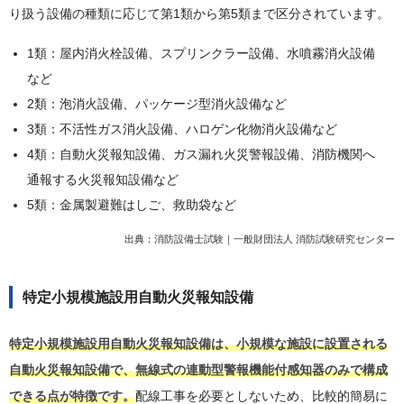
り扱う設備の種類に応じて第1類から第5類まで区分されています。
1類：屋内消火栓設備、スプリンクラー設備、水噴霧消火設備
など
2類：泡消火設備、パッケージ型消火設備など
3類：不活性ガス消火設備、ハロゲン化物消火設備など
4類：自動火災報知設備、ガス漏れ火災警報設備、消防機関へ
通報する火災報知設備など
5類：金属製避難はしご、救助袋など
出典：
消防設備士試験｜一般財団法人 消防試験研究センター
特定小規模施設用自動火災報知設備
特定小規模施設用自動火災報知設備は、小規模な施設に設置される
自動火災報知設備で、無線式の連動型警報機能付感知器のみで構成
できる点が特徴です。
配線工事を必要としないため、比較的簡易に