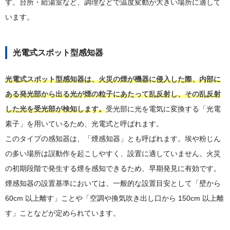
す。台所・給湯室など、調理などで温度変動が大きい場所に適して
います。
光電式スポット型感知器
光電式スポット型感知器は、火災の煙が機器に侵入した際、内部に
ある発光部から出る光が煙の粒子にあたって乱反射し、その乱反射
した光を受光部が検知します。
受光部に光を電気に変換する「光電
素子」を用いているため、光電式と呼ばれます。
このタイプの感知器は、「煙感知器」とも呼ばれます。埃や粉じん
の多い場所は誤動作を起こしやすく、設置に適していません。火災
の初期段階で発生する煙を感知できるため、早期発見に有効です。
煙感知器の設置基準においては、一般的な設置目安として「壁から
60cm 以上離す」ことや「空調や換気吹き出し口から 150cm 以上離
す」ことなどが定められています。