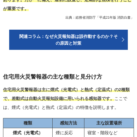
が重要です。
出典：
総務省消防庁「平成21年版 消防白書」
関連コラム：なぜ火災報知器は誤作動するのか？そ
の原因と対策
住宅用火災警報器の主な種類と見分け方
住宅用火災警報器は主に煙式（光電式）と熱式（定温式）の2種類
で、差動式は自動火災報知設備に用いられる感知器です。
ここで
は、煙式（光電式）と熱式（定温式）の特徴を説明します。
種類
感知方法
主な設置場所
煙式（光電式）
煙に反応
寝室・階段など