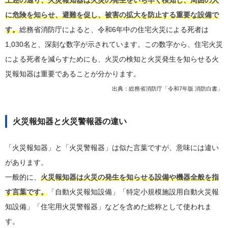
上述の通り、火災報知器は火災の発生をいち早く検知し、周囲の人
に危険を知らせ、避難を促し、被害の拡大を防止する重要な設備で
す。
総務省消防庁によると、令和6年中の住宅火災による死者は
1,030名と、深刻な数字が示されています。この数字から、住宅火災
による死者を減らすためにも、火災の検知と火災発生を知らせる火
災報知器は重要であることが分かります。
出典：
総務省消防庁「令和7年版 消防白書」
火災報知器と火災警報器の違い
「火災報知器」と「火災警報器」は似た言葉ですが、意味には違い
があります。
一般的に、
火災報知器は火災の発生を知らせる設備や機器全般を指
す言葉です。
「自動火災報知設備」「特定小規模施設用自動火災報
知設備」「住宅用火災警報器」などを含めた総称として使われま
す。