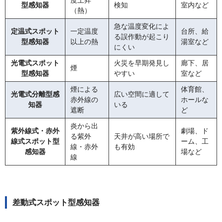
度上昇
型感知器
検知
室内など
（熱）
急な温度変化によ
定温式スポット
一定温度
台所、給
る誤作動が起こり
型感知器
以上の熱
湯室など
にくい
光電式スポット
火災を早期発見し
廊下、居
煙
型感知器
やすい
室など
煙による
体育館、
光電式分離型感
広い空間に適して
赤外線の
ホールな
知器
いる
遮断
ど
炎から出
紫外線式・赤外
劇場、ド
る紫外
天井が高い場所で
線式スポット型
ーム、工
線・赤外
も有効
感知器
場など
線
差動式スポット型感知器