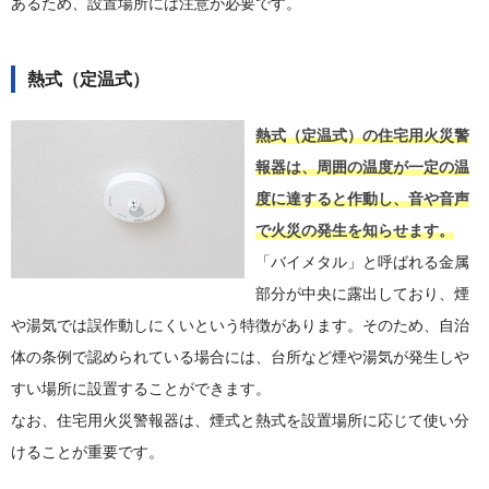
あるため、設置場所には注意が必要です。
熱式（定温式）
熱式（定温式）の住宅用火災警
報器は、周囲の温度が一定の温
度に達すると作動し、音や音声
で火災の発生を知らせます。
「バイメタル」と呼ばれる金属
部分が中央に露出しており、煙
や湯気では誤作動しにくいという特徴があります。そのため、自治
体の条例で認められている場合には、台所など煙や湯気が発生しや
すい場所に設置することができます。
なお、住宅用火災警報器は、煙式と熱式を設置場所に応じて使い分
けることが重要です。