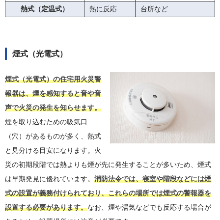
熱式（定温式）
熱に反応
台所など
煙式（光電式）
煙式（光電式）の住宅用火災警
報器は、煙を感知すると音や音
声で火災の発生を知らせます。
煙を取り込むための吸気口
（穴）があるものが多く、熱式
と見分ける目安になります。火
災の初期段階では熱よりも煙が先に発生することが多いため、煙式
は早期発見に優れています。
消防法令では、寝室や階段などには煙
式の設置が義務付けられており、これらの場所では煙式の警報器を
設置する必要があります。
なお、煙や湯気などでも反応する場合が