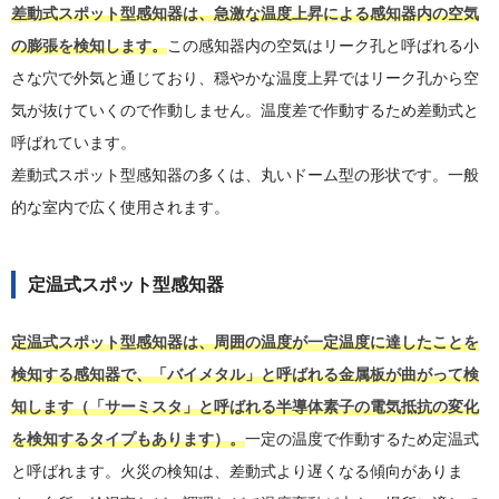
差動式スポット型感知器は、急激な温度上昇による感知器内の空気
の膨張を検知します。
この感知器内の空気はリーク孔と呼ばれる小
さな穴で外気と通じており、穏やかな温度上昇ではリーク孔から空
気が抜けていくので作動しません。温度差で作動するため差動式と
呼ばれています。
差動式スポット型感知器の多くは、丸いドーム型の形状です。一般
的な室内で広く使用されます。
定温式スポット型感知器
定温式スポット型感知器は、周囲の温度が一定温度に達したことを
検知する感知器で、「バイメタル」と呼ばれる金属板が曲がって検
知します（「サーミスタ」と呼ばれる半導体素子の電気抵抗の変化
を検知するタイプもあります）。
一定の温度で作動するため定温式
と呼ばれます。火災の検知は、差動式より遅くなる傾向がありま