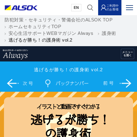
ご利用中
EN
のお客様
防犯対策・セキュリティ・警備会社のALSOK TOP
ホームセキュリティTOP
安心生活サポートWEBマガジン Always
護身術
逃げるが勝ち！の護身術 vol.2
逃げるが勝ち！の護身術 vol.2