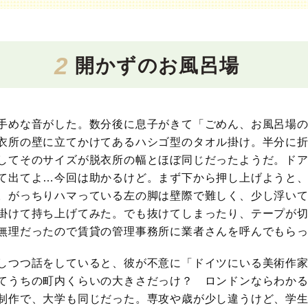
2
開かずのお風呂場
手めな音がした。数分後に息子がきて「ごめん、お風呂場
衣所の壁に立てかけてあるハシゴ型のタオル掛け。半分に
してそのサイズが脱衣所の幅とほぼ同じだったようだ。ドア
て出てよ…今回は助かるけど。まず下から押し上げようと、
。がっちりハマっている左の脚は壁際で難しく、少し浮い
掛けて持ち上げてみた。でも抜けてしまったり、テープが
無理だったので賃貸の管理事務所に業者さんを呼んでもら
しつつ話をしていると、彼が不意に「ドイツにいる美術作
てうちの町内くらいの大きさだっけ？ ロンドンならわか
制作で、大学も同じだった。専攻や歳が少し違うけど、学