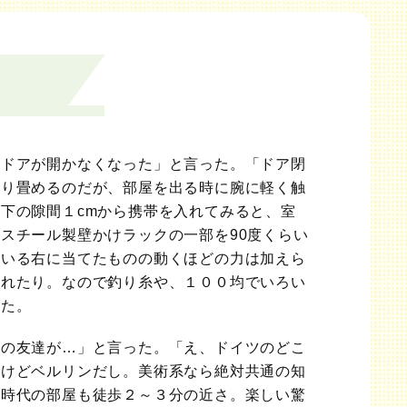
のドアが開かなくなった」と言った。「ドア閉
折り畳めるのだが、部屋を出る時に腕に軽く触
下の隙間１cmから携帯を入れてみると、室
スチール製壁かけラックの一部を90度くらい
ている右に当てたものの動くほどの力は加えら
切れたり。なので釣り糸や、１００均でいろい
った。
家の友達が…」と言った。「え、ドイツのどこ
るけどベルリンだし。美術系なら絶対共通の知
生時代の部屋も徒歩２～３分の近さ。楽しい驚