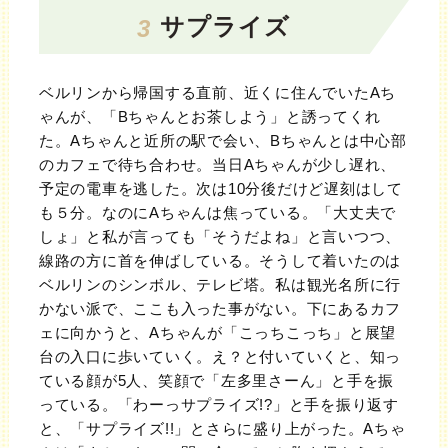
サプライズ
3
ベルリンから帰国する直前、近くに住んでいたAち
ゃんが、「Bちゃんとお茶しよう」と誘ってくれ
た。Aちゃんと近所の駅で会い、Bちゃんとは中心部
のカフェで待ち合わせ。当日Aちゃんが少し遅れ、
予定の電車を逃した。次は10分後だけど遅刻はして
も５分。なのにAちゃんは焦っている。「大丈夫で
しょ」と私が言っても「そうだよね」と言いつつ、
線路の方に首を伸ばしている。そうして着いたのは
ベルリンのシンボル、テレビ塔。私は観光名所に行
かない派で、ここも入った事がない。下にあるカフ
ェに向かうと、Aちゃんが「こっちこっち」と展望
台の入口に歩いていく。え？と付いていくと、知っ
ている顔が5人、笑顔で「左多里さーん」と手を振
っている。「わーっサプライズ!?」と手を振り返す
と、「サプライズ!!」とさらに盛り上がった。Aちゃ