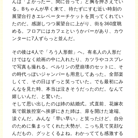
んは「よかったー、間に合って」と胸を押さえてい
る。Bちゃんが早く来て、待たずにすむ近い時刻の
展望台行きエレベーターチケットを買ってくれてい
たのだ。感謝しつつ展望台に上がり、街を360度眺
める。フロアにはカフェというかバーがあり、カウ
ンターに7人ずらっと並んだ。
その後は4人で「ろう人形館」へ。有名人の人形だ
けではなく絵画の中に入れたり、カツラやコスプレ
で写真も撮れる。ベルリンの壁崩壊のセットに、そ
の時代っぽいジャンパーも用意してあった。全部楽
しくて、その日はずっと笑っていた。でも最初にみ
んなを見た時、本当は泣きそうだったのだ。なんて
嬉しいんだ、と驚いた。
そして思い出したのは姉の結婚式。式直前、花嫁衣
装で親族控室へ挨拶にきた姉は、扉を開けた途端、
涙ぐんだ。みんな「早い早い」と笑ったけど、自分
のために集まってくれた大勢が、こっち見て笑顔な
んだもの、グッとくるよね。わかってても感激する