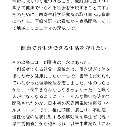
寿命に限りなく近づけること、最終的には１００
歳まで健康でいられる社会を実現することです」
そのために、白寿生科学研究所の取り組みは多岐
にわたる。医療分野への貢献から食品開発、そし
て地域コミュニティの形成まで。
健康で長生きできる生活を守りたい
その出発点は、創業者の一念にあった。
「創業者である祖父・原敏之は、働き過ぎて体を
壊した母を健康にしたい一心で、当時まだ知られ
ていなかった理学療法を志しました。体のつらさ
から、〈長生きなんかしなきゃよかった〉と嘆く
人がいなくなるように・・・そんな願いを込めて
開発されたのが、日本初の家庭用電位治療器〈ヘ
ルストロン〉です。後に頭痛、肩こり、不眠症、
慢性便秘の症状に対する緩解効果を厚生省（現・
厚生労働省）から認められ、以来半世紀以上にわ