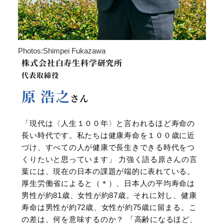
Photos:Shimpei Fukazawa
株式会社白寿生科学研究所
代表取締役
原 浩之
さん
「現代は〈人生１００年〉と言われるほど寿命の
長い時代です。私たちは健康寿命を１００歳に近
づけ、すべての人が健康で長生きできる時代をつ
くりたいと思っています」 力強く語る原さんの言
葉には、現在の日本の課題が端的に表れている。
厚生労働省によると（＊）、日本人の平均寿命は
男性が約81歳、女性が約87歳。それに対し、健康
寿命は男性が約72歳、女性が約75歳に留まる。こ
の差は、何を意味するのか？ 「高齢になるほど、