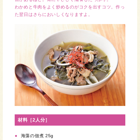
わかめと牛肉をよく炒めるのがコクを出すコツ。作っ
た翌日はさらにおいしくなりますよ。
材料［2人分］
海藻の佃煮 25g