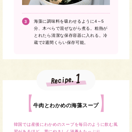
海藻に調味料を吸わせるように4～5
分、木べらで混ぜながら煮る。粗熱が
とれたら清潔な保存容器に入れる。冷
蔵で2週間くらい保存可能。
牛肉とわかめの海藻スープ
韓国では産後にわかめのスープを毎日のように飲む風
習があるほど。胃にやさしく滋養もたっぷり。