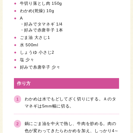
牛切り落とし肉 150g
わかめ(乾燥) 10g
A
・好みでタマネギ 1/4
・好みで赤唐辛子 1本
ごま油 大さじ1
水 500ml
しょうゆ 小さじ2
塩 少々
好みで糸唐辛子 少々
作り方
わかめは水でもどしてざく切りにする。Ａのタ
マネギは5mm幅に切る。
鍋にごま油を中火で熱し、牛肉を炒める。肉の
色が変わってきたらわかめを加え、しっかり4～