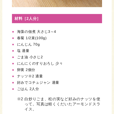
材料［2人分］
海藻の佃煮 大さじ3～4
春菊 1/2束(100g)
にんじん 70g
塩 適量
ごま油 小さじ2
にんにくのすりおろし 少々
卵黄 2個分
ナッツ※2 適量
好みでコチュジャン 適量
ごはん 2人分
※2
白炒りごま、松の実など好みのナッツを使
って。写真は軽くくだいたアーモンドスラ
イス。