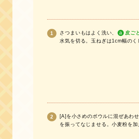
さつまいもはよく洗い、
a
皮ご
水気を切る。玉ねぎは1cm幅の
[A]を小さめのボウルに混ぜあ
を振ってなじませる。小麦粉を加