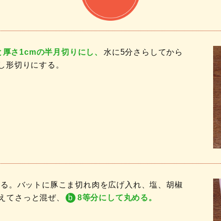
と厚さ1cmの半月切りにし、
水に5分さらしてから
くし形切りにする。
わせる。バットに豚こま切れ肉を広げ入れ、塩、胡椒
えてさっと混ぜ、
b
8等分にして丸める。