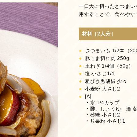
一口大に切ったさつまい
用することで、食べやす
材料［2人分］
さつまいも 1/2本（20
豚こま切れ肉 250g
玉ねぎ 1/4個（50g）
塩 小さじ1/4
粗びき黒胡椒 少々
小麦粉 大さじ2
[A]
・水 1/4カップ
・酢、しょうゆ、酒 
・砂糖 小さじ2
・片栗粉 小さじ1