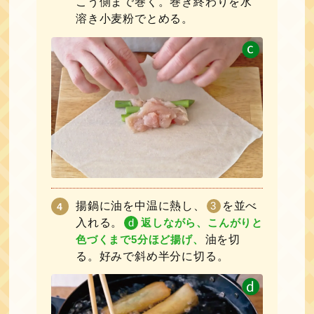
こう側まで巻く。巻き終わりを水
溶き小麦粉でとめる。
揚鍋に油を中温に熱し、
3
を並べ
入れる。
d
返しながら、こんがりと
色づくまで5分ほど揚げ、
油を切
る。好みで斜め半分に切る。