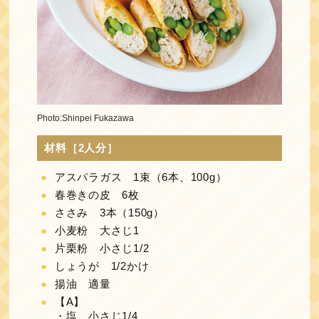
Photo:Shinpei Fukazawa
材料［2人分］
アスパラガス 1束（6本、100g）
春巻きの皮 6枚
ささみ 3本（150g）
小麦粉 大さじ1
片栗粉 小さじ1/2
しょうが 1/2かけ
揚油 適量
【A】
・塩 小さじ1/4