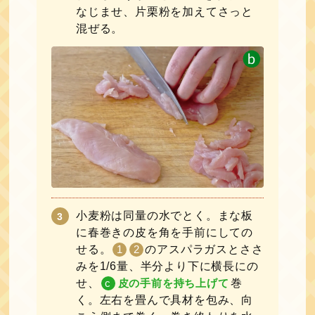
なじませ、片栗粉を加えてさっと
混ぜる。
小麦粉は同量の水でとく。まな板
に春巻きの皮を角を手前にしての
せる。
1
2
のアスパラガスとささ
みを1/6量、半分より下に横長にの
せ、
c
皮の手前を持ち上げて
巻
く。左右を畳んで具材を包み、向