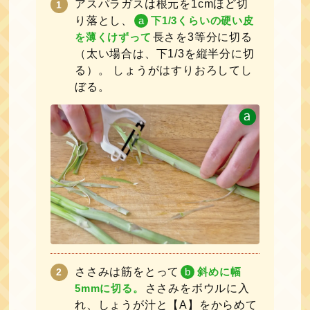
アスパラガスは根元を1cmほど切
り落とし、
a
下1/3くらいの硬い皮
を薄くけずって
長さを3等分に切る
（太い場合は、下1/3を縦半分に切
る）。 しょうがはすりおろしてし
ぼる。
ささみは筋をとって
b
斜めに幅
5mmに切る。
ささみをボウルに入
れ、しょうが汁と【A】をからめて