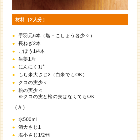
材料［2人分］
手羽元6本（塩・こしょう各少々）
長ねぎ2本
ごぼう1/4本
生姜1片
にんにく1片
もち米大さじ2（白米でもOK）
クコの実少々
松の実少々
※クコの実と松の実はなくてもOK
（Ａ）
水500ml
酒大さじ1
塩小さじ1/2弱