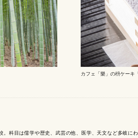
カフェ「樂」の枡ケーキ「
校。科目は儒学や歴史、武芸の他、医学、天文など多岐に