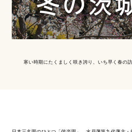
寒い時期にたくましく咲き誇り、いち早く春の
日本三名園のひとつ「偕楽園」。水戸藩第九代藩主・