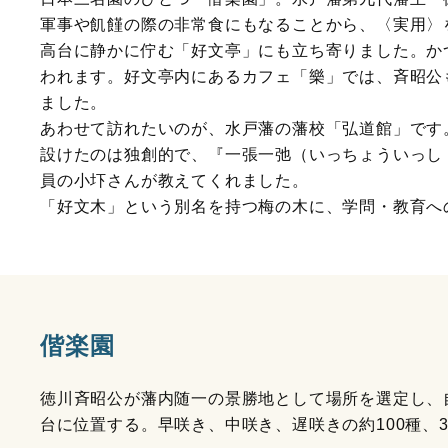
軍事や飢饉の際の非常食にもなることから、〈実用〉
高台に静かに佇む「好文亭」にも立ち寄りました。か
われます。好文亭内にあるカフェ「樂」では、斉昭公
ました。
あわせて訪れたいのが、水戸藩の藩校「弘道館」です
設けたのは独創的で、『一張一弛（いっちょういっし
員の小圷さんが教えてくれました。
「好文木」という別名を持つ梅の木に、学問・教育へ
偕楽園
徳川斉昭公が藩内随一の景勝地として場所を選定し、
台に位置する。早咲き、中咲き、遅咲きの約100種、