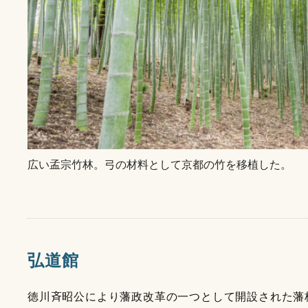
広い孟宗竹林。弓の材料として京都の竹を移植した。
弘道館
徳川斉昭公により藩政改革の一つとして開設された藩