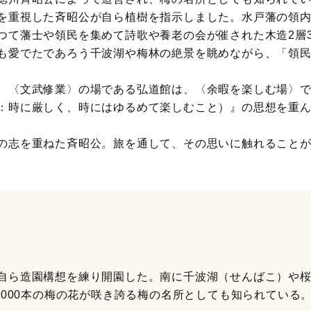
を重視した斉昭公が自ら植樹を指示しました。水戸藩の領
つて藩士や領民を集めて詩歌や養老の会が催された木造2層
も愛でたであろう千波湖や梅林の絶景を眺めながら、「領
。〈文武修業〉の場である弘道館は、〈余暇を楽しむ場〉
：時に厳しく、時にはゆるめて楽しむこと）』の思想を重
の志を重ねた斉昭公。旅を通して、その思いに触れること
自ら造園構想を練り開園した。南に千波湖（せんばこ）や
3000本の梅の花が咲き誇る梅の名所としても知られている