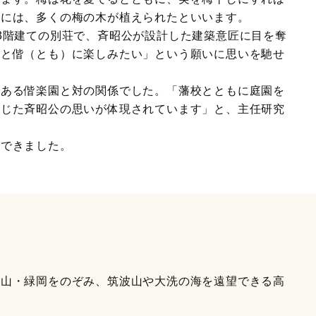
内には、多くの梅の木が植えられたといいます。
3階建ての別荘で、斉昭公が設計した建築意匠に目を奪
民と偕（とも）に楽しみたい」という願いに思いを馳せ
である偕楽園と対の関係でした。「藩校とともに庭園を
んじた斉昭公の思いが体現されています」と、主任研究
ができました。
桜山・緑岡をのぞみ、筑波山や大洗の海を遠望できる高
。