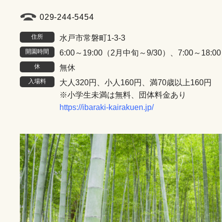
029-244-5454
住所
水戸市常磐町1-3-3
開園時間
6:00～19:00（2月中旬～9/30）、7:00～18:
休
無休
入場料
大人320円、小人160円、満70歳以上160円
※小学生未満は無料、団体料金あり
https://ibaraki-kairakuen.jp/