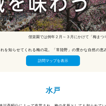
偕楽園では例年２月～３月にかけて「梅まつ
訪れを知らせてくれる梅の花。「常陸野」の豊かな自然の恵
水戸
徳川斉昭公によって造営され、梅の名所としても知られて