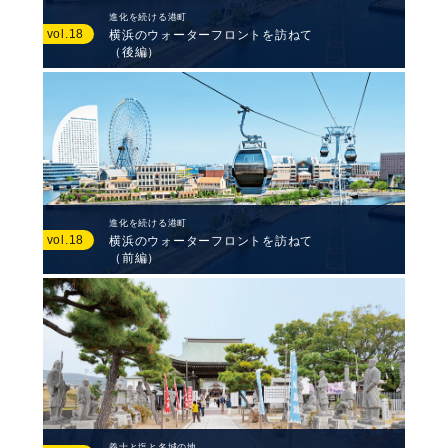
進化を続ける港町
vol.18
横浜のウォーターフロントを訪ねて
（後編）
進化を続ける港町
vol.18
横浜のウォーターフロントを訪ねて
（前編）
義士と塩と名城の地