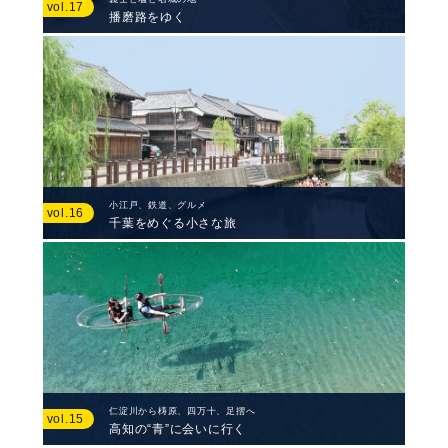
vol.17
播磨路をゆく
小江戸、鉄道、グルメ
vol.16
千葉をめぐる小さな旅
仁淀川から梼原、四万十、足摺へ
vol.15
高知の“青”に会いに行く