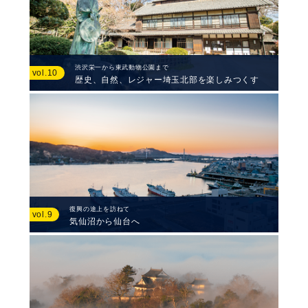
渋沢栄一から東武動物公園まで
vol.10
歴史、自然、レジャー埼玉北部を楽しみつくす
復興の途上を訪ねて
vol.9
気仙沼から仙台へ