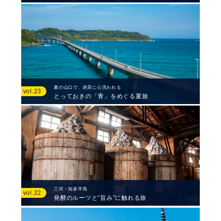
夏の山口で、絶景に心洗われる
vol.23
とっておきの「青」をめぐる夏旅
三河・知多半島
vol.22
発酵のルーツと“旨み”に触れる旅