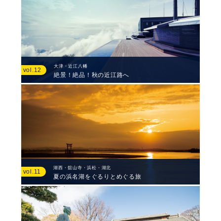
大津・近江八幡
vol.12
絶景！絶品！秋の近江路へ
湖西・舘山寺・浜松・湖北
vol.11
夏の浜名湖をぐるりとめぐる旅