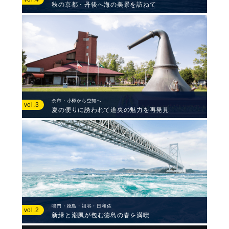
秋の京都・丹後へ海の美景を訪ねて
余市・小樽から空知へ
vol.3
夏の便りに誘われて道央の魅力を再発見
鳴門・徳島・祖谷・日和佐
vol.2
新緑と潮風が包む徳島の春を満喫