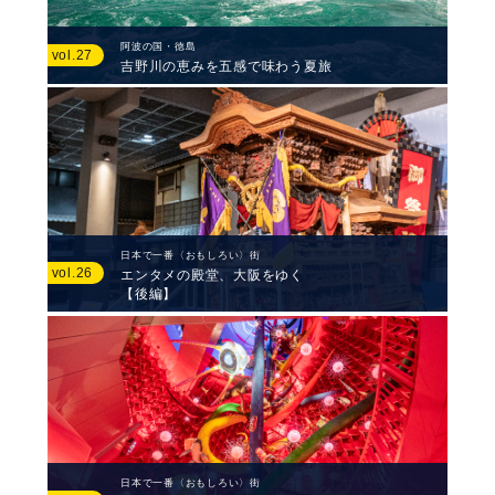
阿波の国・徳島
vol.27
吉野川の恵みを五感で味わう夏旅
日本で一番〈おもしろい〉街
vol.26
エンタメの殿堂、大阪をゆく
【後編】
日本で一番〈おもしろい〉街