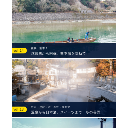
復興！熊本！
vol.14
球磨川から阿蘇、熊本城を訪ねて
野沢・戸狩・渋・長野・軽井沢
vol.13
温泉から日本酒、スイーツまで！冬の長野