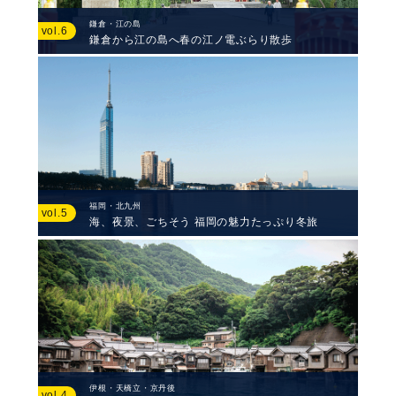
鎌倉・江の島
vol.6
鎌倉から江の島へ春の江ノ電ぶらり散歩
福岡・北九州
vol.5
海、夜景、ごちそう 福岡の魅力たっぷり冬旅
伊根・天橋立・京丹後
vol.4