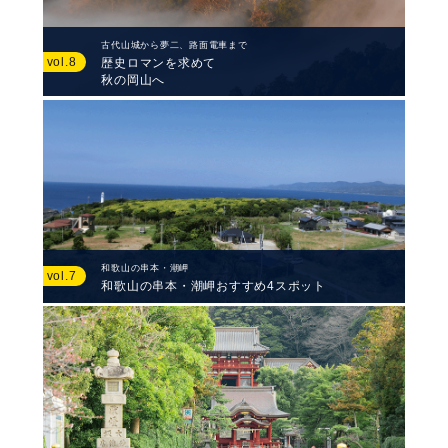
古代山城から夢二、路面電車まで
vol.8
歴史ロマンを求めて
秋の岡山へ
和歌山の串本・潮岬
vol.7
和歌山の串本・潮岬おすすめ4スポット