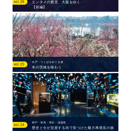
vol.26
エンタメの殿堂、大阪をゆく
【前編】
水戸・つくばをめぐる旅
vol.25
冬の茨城を味わう
神戸・有馬・明石・淡路島
vol.24
歴史と今が交差する街で見つけた魅力再発見の旅