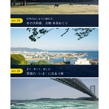
日本のはじまりに触れる。
vol.29
冬の大和路、古都·奈良めぐり
見て、食べて、感じる。
vol.28
宮城の〈いま〉に出あう旅