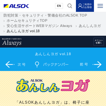
ご利用中
EN
のお客様
防犯対策・セキュリティ・警備会社のALSOK TOP
ホームセキュリティTOP
安心生活サポートWEBマガジン Always
あんしんヨガ
あんしんヨガ vol.18
あんしんヨガ vol.18
「ALSOKあんしんヨガ」は、椅子に座