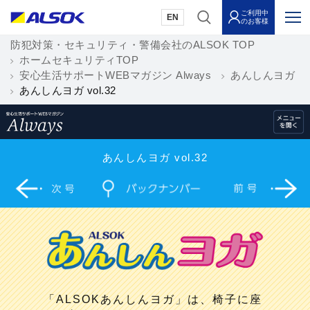
ご利用中
EN
のお客様
防犯対策・セキュリティ・警備会社のALSOK TOP
ホームセキュリティTOP
安心生活サポートWEBマガジン Always
あんしんヨガ
あんしんヨガ vol.32
あんしんヨガ vol.32
「ALSOKあんしんヨガ」は、椅子に座