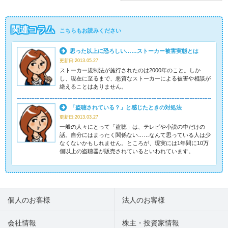
関連コラム
こちらもお読みください
思った以上に恐ろしい……ストーカー被害実態とは
更新日:2013.05.27
ストーカー規制法が施行されたのは2000年のこと。しか
し、現在に至るまで、悪質なストーカーによる被害や相談が
絶えることはありません。
「盗聴されている？」と感じたときの対処法
更新日:2013.03.27
一般の人々にとって「盗聴」は、テレビや小説の中だけの
話。自分にはまったく関係ない……なんて思っている人は少
なくないかもしれません。ところが、現実には1年間に10万
個以上の盗聴器が販売されているといわれています。
個人のお客様
法人のお客様
会社情報
株主・投資家情報