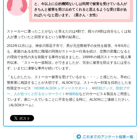
と、今以上に公的機関ないしは民間で被害を受けている人が
きちんと被害を受け止めてくれると思えるような受け皿があ
ればいいなと思います。
（栗さん・女性）
ストーカーに遭ったことがないと答えたのは4割で、残りの6割は自分もしくは知
人が遭っていたと回答するという衝撃の結果に。
2012年11月には、神奈川県逗子市で、男が元交際相手の女性を殺害。今年6月に
も、家庭のある女性に職場の同僚がストーカー行為を続け、交際の邪魔になると
の理由で女性の夫を刺殺する事件が起きました。1999年の桶川ストーカー殺人事
件以来、「ストーカー規制法」ができましたが、完全に被害を防止するには至ら
ず、いまだに凄惨な事件が続いています。
「もしかしたら、ストーカー被害を受けているかも・・・」と感じたら、早めに
警察署に相談することが大切です。ALSOKでは、ストーカー対策を目的とした女
性限定サービス
「HOME ALSOK レディースサポート」
や
防犯グッズ
、
防犯ブザ
ー
、
人が近づくと灯るセンサーライト
や
補助錠
などのサービス＆製品をご用意し
ています。家に一人でいることに不安を感じる時に、ALSOKにご連絡ください。
（ALSOKチーム）