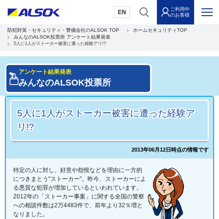
ご利用中
EN
のお客様
防犯対策・セキュリティ・警備会社のALSOK TOP
ホームセキュリティTOP
みんなのALSOK投票所 アンケート結果発表
5人に1人がストーカー被害に遭った経験アリ!?
アンケート結果発表
みんなのALSOK投票所
5人に1人がストーカー被害に遭った経験ア
リ!?
2013年06月12日時点の情報です
特定の人に対し、好意や怨恨などを理由に一方的
につきまとう"ストーカー"。昨今、ストーカーによ
る悪質な犯罪が増加しているといわれています。
2012年の「ストーカー事案」に関する全国の警察
への相談件数は2万4483件で、前年より32％増と
なりました。