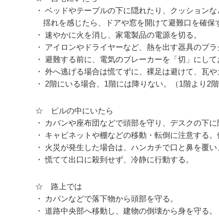
・ ベッドやテーブルの下に隠れたり、クッションな
揺れを感じたら、ドアや窓を開けて避難口を確保す
・ 速やかに火を消し、家電製品の電源を切る。
・ アイロンやドライヤーなど、熱を出す器具のプラ
・ 避難する前に、電気のブレーカーを「切」にして
・ 外へ逃げる場合は慌てずに、裸足は避けて、瓦
・ 2階にいる場合、1階には降りない。（1階より2
☆ ビルの中にいたら
・ カバンや座布団などで頭部を守り、デスクの下に
・ キャビネットや棚などの移動・転倒に注意する
・ 火災が発生した場合は、ハンカチで口と鼻を覆
・ 慌てて出口に殺到せず、冷静に行動する。
☆ 路上では
・ カバンなどで落下物から頭部を守る。
・ 道路中央部へ移動し、建物の倒壊から身を守る。