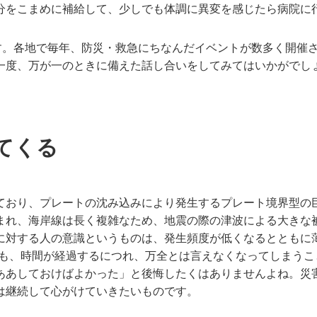
分をこまめに補給して、少しでも体調に異変を感じたら病院に
です。各地で毎年、防災・救急にちなんだイベントが数多く開催
一度、万が一のときに備えた話し合いをしてみてはいかがでし
てくる
ており、プレートの沈み込みにより発生するプレート境界型の
まれ、海岸線は長く複雑なため、地震の際の津波による大きな
に対する人の意識というものは、発生頻度が低くなるとともに
策も、時間が経過するにつれ、万全とは言えなくなってしまう
ああしておけばよかった」と後悔したくはありませんよね。災
は継続して心がけていきたいものです。