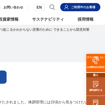
EN
お問い合わせ
ご利用中
のお客様
投資家情報
サステナビリティ
採用情報
つ起こるかわからない災害のために できることから防災対策
すぐに相談したい
24時間365日対応
個人
資料請求する
ざたされました。体調管理には日頃から気をつけたい