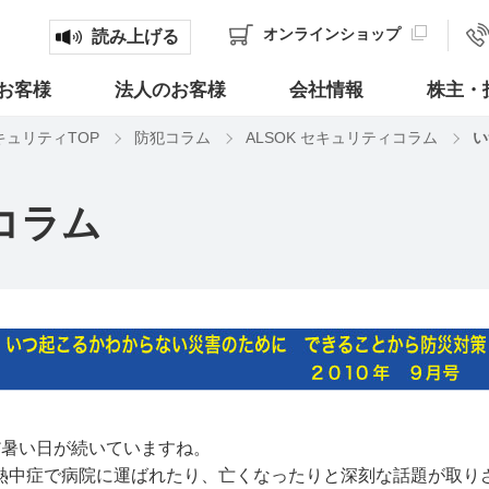
オンライン
ショップ
読み上げる
お客様
法人のお客様
会社情報
株主・
キュリティTOP
防犯コラム
ALSOK セキュリティコラム
い
コラム
だ暑い日が続いていますね。
熱中症で病院に運ばれたり、亡くなったりと深刻な話題が取り