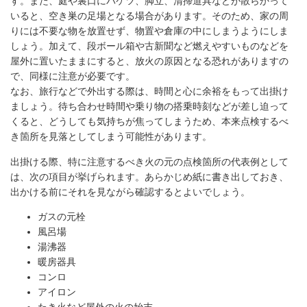
す。また、庭や裏口にバケツ、脚立、清掃道具などが散らかって
いると、空き巣の足場となる場合があります。そのため、家の周
りには不要な物を放置せず、物置や倉庫の中にしまうようにしま
しょう。加えて、段ボール箱や古新聞など燃えやすいものなどを
屋外に置いたままにすると、放火の原因となる恐れがありますの
で、同様に注意が必要です。
なお、旅行などで外出する際は、時間と心に余裕をもって出掛け
ましょう。待ち合わせ時間や乗り物の搭乗時刻などが差し迫って
くると、どうしても気持ちが焦ってしまうため、本来点検するべ
き箇所を見落としてしまう可能性があります。
出掛ける際、特に注意するべき火の元の点検箇所の代表例として
は、次の項目が挙げられます。あらかじめ紙に書き出しておき、
出かける前にそれを見ながら確認するとよいでしょう。
ガスの元栓
風呂場
湯沸器
暖房器具
コンロ
アイロン
たき火など屋外の火の始末