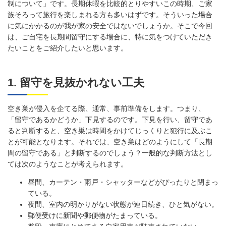
制について」です。長期休暇を比較的とりやすいこの時期、ご家
族そろって旅行を楽しまれる方も多いはずです。そういった場合
に気にかかるのが我が家の安全ではないでしょうか。そこで今回
は、ご自宅を長期間留守にする場合に、特に気をつけていただき
たいことをご紹介したいと思います。
1. 留守を見抜かれない工夫
空き巣が侵入を企てる際、通常、事前準備をします。つまり、
「留守であるかどうか」下見するのです。下見を行い、留守であ
ると判断すると、空き巣は時間をかけてじっくりと犯行に及ぶこ
とが可能となります。それでは、空き巣はどのようにして「長期
間の留守である」と判断するのでしょう？一般的な判断方法とし
ては次のようなことが考えられます。
昼間、カーテン・雨戸・シャッターなどがぴったりと閉まっ
ている。
夜間、室内の明かりがない状態が連日続き、ひと気がない。
郵便受けに新聞や郵便物がたまっている。