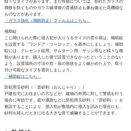
様々なタイプがあります。また性能については、割れたガラスの
飛散を防ぐものやガラス破壊後の貫通防止も兼ね備えた高機能な
ものなどがあります。
「ガラス強化（飛散防止）フィルムはこちら」
補助錠
こじ開けられた際に侵入犯が入りうるサイズの窓や扉は、補助錠
を設置する「ワンドア・ツーロック」を基本にしましょう。補助
錠には、クレセント錠用、サムターン用、サッシ用など様々な種
類があります。購入した後で設置できなかったということのない
よう、設置場所の寸法や窓・扉の形状をよく確かめた上で、取り
付け可能なタイプを選択しましょう。
「補助錠はこちら」
防犯用玉砂利（「音砂利（おんじゃり）」）
戸建住宅にお住まいの方などが、建物の外周に対して警戒を行う
場合に有効です。庭や通路などに防犯用玉砂利（「音砂利」）を
敷設することにより、侵入犯が敷地内に侵入を試みた場合にも、
砂利を踏んだときに出る大きな音で威嚇することができます。