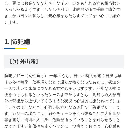
し、更にはお金がかかりそうなイメージをもたれる方も相当数い
らっしゃるようです。しかし今回は、比較的安価で手軽に購入で
き、かつ日々の暮らしに安心感をもたらすグッズを中心にご紹介
します。
1. 防犯編
【(1) 外出時】
防犯ブザー（女性向け） 一年のうち、日中の時間が短く日没も早
まる冬の時季、仕事帰りなどで辺りが暗くなったあとに、夜道を
一人で歩いて家路につかれる女性も多いはずです。不審な人物に
後をつけられるといったケースまで至らずとも、見知らぬ人が自
分の背後から近づいてくるような状況は心理的に嫌なものでしょ
う。そのようなとき、心強い味方となる道具が「防犯ブザー」で
す。万が一の場合には、紐やチェーンを引っ張ることで大音量が
響き渡り、周囲の人に身に危険が迫っていることを知らせること
ができます。普段持ち歩くバッグに一つ備えておけば、安心感も