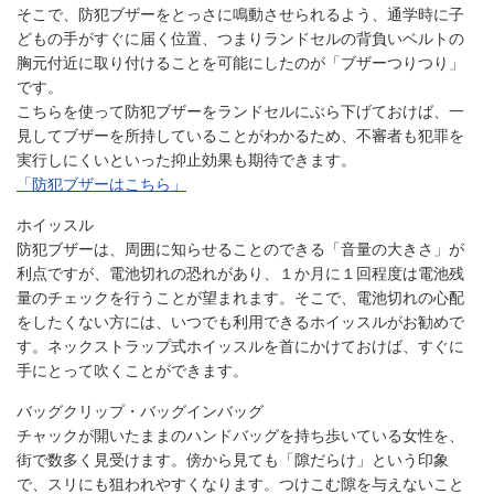
そこで、防犯ブザーをとっさに鳴動させられるよう、通学時に子
どもの手がすぐに届く位置、つまりランドセルの背負いベルトの
胸元付近に取り付けることを可能にしたのが「ブザーつりつり」
です。
こちらを使って防犯ブザーをランドセルにぶら下げておけば、一
見してブザーを所持していることがわかるため、不審者も犯罪を
実行しにくいといった抑止効果も期待できます。
「防犯ブザーはこちら」
ホイッスル
防犯ブザーは、周囲に知らせることのできる「音量の大きさ」が
利点ですが、電池切れの恐れがあり、１か月に１回程度は電池残
量のチェックを行うことが望まれます。そこで、電池切れの心配
をしたくない方には、いつでも利用できるホイッスルがお勧めで
す。ネックストラップ式ホイッスルを首にかけておけば、すぐに
手にとって吹くことができます。
バッグクリップ・バッグインバッグ
チャックが開いたままのハンドバッグを持ち歩いている女性を、
街で数多く見受けます。傍から見ても「隙だらけ」という印象
で、スリにも狙われやすくなります。つけこむ隙を与えないこと