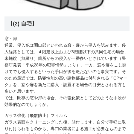
【(2) 自宅】
窓・扉
通常、侵入犯は開口部といわれる窓・扉から侵入を試みます。侵
入経路としては、４階建以上および3階建以下の共同住宅の場合、
未施錠（無締り）箇所からの侵入が一番多いとされています（警
察庁発表「平成28年の犯罪情勢」より）。一方、窓や扉をこじ開
けてでも侵入するといった手口が後を絶たないのも事実です。そ
のため最近では、防犯性能の高い建物部品に付与される「CPマー
ク」を、窓や扉を新たに購入・設置する場合の目安とされる方も
多いと思います。
では、既存の窓や扉の場合、その強化策としてどのような手段が
効果的なのでしょうか。
ガラス強化（飛散防止）フィルム
ガラス表面をクリーニングした後、貼付します。自分で手軽に取
り付けられるものから、専門の業者による施工が必要なものまで