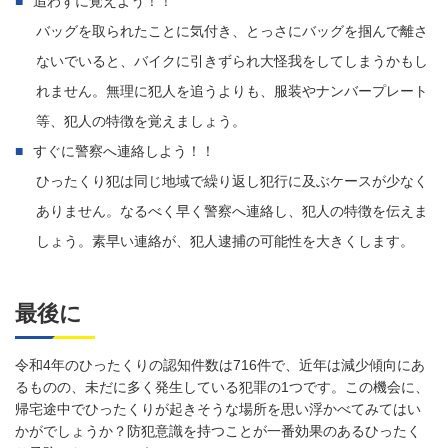
追わずに覚えよう！！
バッグを取られたことに気付き、とっさにバッグを掴んで離さ
ないでいると、バイクに引きずられ大怪我をしてしまうかもし
れません。無理に犯人を追うよりも、服装やナンバープレート
等、犯人の特徴を覚えましょう。
すぐに警察へ連絡しよう！！
ひったくり犯は同じ地域で繰り返し犯行に及ぶケースが少なく
ありません。なるべく早く警察へ連絡し、犯人の特徴を伝えま
しょう。素早い連絡が、犯人逮捕の可能性を大きくします。
最後に
令和4年のひったくりの認知件数は716件で、近年は減少傾向にあ
るものの、未だに多く発生している犯罪の1つです。この機会に、
帰宅途中でひったくりが起きそうな場所を思い浮かべてみてはい
かがでしょうか？防犯意識を持つことが一番効果のあるひったく