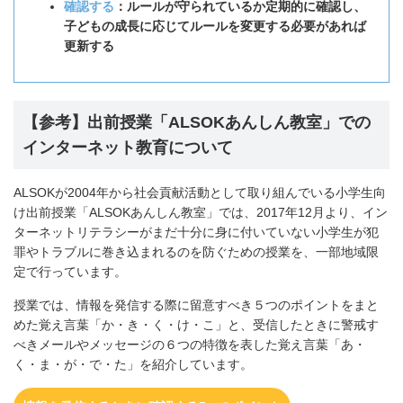
確認する
：ルールが守られているか定期的に確認し、
子どもの成長に応じてルールを変更する必要があれば
更新する
【参考】出前授業「ALSOKあんしん教室」での
インターネット教育について
ALSOKが2004年から社会貢献活動として取り組んでいる小学生向
け出前授業「ALSOKあんしん教室」では、2017年12月より、イン
ターネットリテラシーがまだ十分に身に付いていない小学生が犯
罪やトラブルに巻き込まれるのを防ぐための授業を、一部地域限
定で行っています。
授業では、情報を発信する際に留意すべき５つのポイントをまと
めた覚え言葉「か・き・く・け・こ」と、受信したときに警戒す
べきメールやメッセージの６つの特徴を表した覚え言葉「あ・
く・ま・が・で・た」を紹介しています。