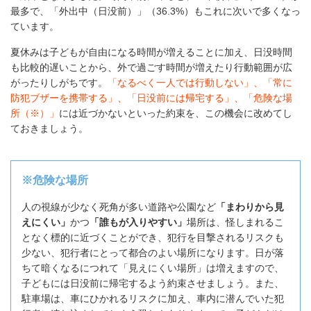
最多で、「外出中（日没前）」（36.3%）もこれに次いで多くなっ
ています。
夏休みは子どもが自由になる時間が増えることに加え、日没時間
も比較的遅いことから、外で過ごす時間が増えたり行動範囲が広
がったりしがちです。
「なるべく一人では行動しない」、「常に
防犯ブザーを携帯する」、「日没前には帰宅する」、「危険な場
所（※）」
には近づかないといった約束を、この機会に改めてし
ておきましょう。
※危険な場所
人の視線が少なく死角が多い道路や公園など
「まわりから見
えにくい」
かつ
「誰もが入りやすい」
場所は、怪しまれるこ
となく標的に近づくことができ、犯行を目撃されるリスクも
少ない、犯行者にとって都合のよい場所になります。日が落
ちて暗くなるにつれて「見えにくい場所」は増えますので、
子どもには日没前に帰宅するよう約束させましょう。また、
駐車場は、車にひかれるリスクに加え、車内に潜んでいた犯