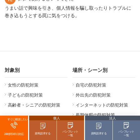
うまい話で興味を引き、個人情報を騙し取ったりトラブルに
巻き込もうとする罠に気をつける。
対象別
場所・シーン別
女性の防犯対策
自宅の防犯対策
子どもの防犯対策
外出先の防犯対策
高齢者・シニアの防犯対策
インターネットの防犯対策
長期休暇の防犯対策
個人
法人
すぐに相談したい
パンフレット
パンフレット
犯罪・災害別
連載ページ
資料請求する
資料請求する
24時間365日対応
一覧
一覧