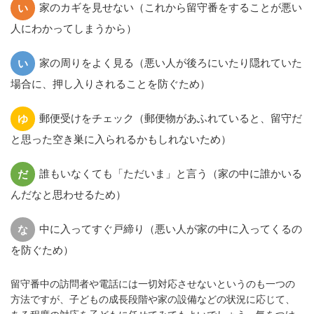
家のカギを見せない（これから留守番をすることが悪い
い
人にわかってしまうから）
家の周りをよく見る（悪い人が後ろにいたり隠れていた
い
場合に、押し入りされることを防ぐため）
郵便受けをチェック（郵便物があふれていると、留守だ
ゆ
と思った空き巣に入られるかもしれないため）
誰もいなくても「ただいま」と言う（家の中に誰かいる
だ
んだなと思わせるため）
中に入ってすぐ戸締り（悪い人が家の中に入ってくるの
な
を防ぐため）
留守番中の訪問者や電話には一切対応させないというのも一つの
方法ですが、子どもの成長段階や家の設備などの状況に応じて、