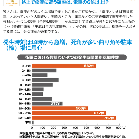
皆さんは、痴漢がどのような場所で多くおこるかご存知かな。「痴漢といえば満員電
車」と思っていたら大間違い。実際のところ、電車など公共交通機関で昨年発生した
強制わいせつは433件（全体6,688件）、それに対して道路上が何と2,707件にも上るの
じゃ（警視庁発表 『平成21年の犯罪情勢』）。その数、実に6倍以上、街路を一人歩き
する際には十分な注意が必要ですな。
発生時刻は18時から急増。死角が多い曲り角や駐車
（輪）場に用心