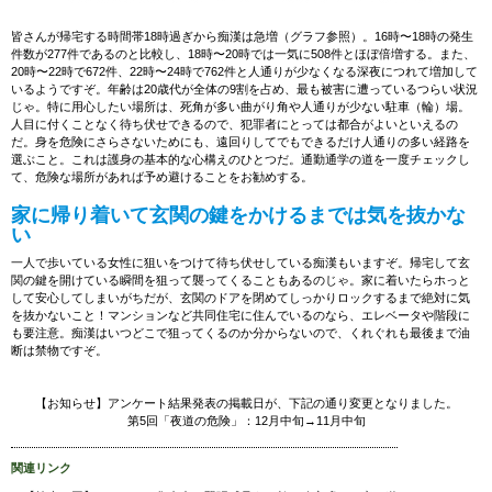
皆さんが帰宅する時間帯18時過ぎから痴漢は急増（グラフ参照）。16時〜18時の発生
件数が277件であるのと比較し、18時〜20時では一気に508件とほぼ倍増する。また、
20時〜22時で672件、22時〜24時で762件と人通りが少なくなる深夜につれて増加して
いるようですぞ。年齢は20歳代が全体の9割を占め、最も被害に遭っているつらい状況
じゃ。特に用心したい場所は、死角が多い曲がり角や人通りが少ない駐車（輪）場。
人目に付くことなく待ち伏せできるので、犯罪者にとっては都合がよいといえるの
だ。身を危険にさらさないためにも、遠回りしてでもできるだけ人通りの多い経路を
選ぶこと。これは護身の基本的な心構えのひとつだ。通勤通学の道を一度チェックし
て、危険な場所があれば予め避けることをお勧めする。
家に帰り着いて玄関の鍵をかけるまでは気を抜かな
い
一人で歩いている女性に狙いをつけて待ち伏せしている痴漢もいますぞ。帰宅して玄
関の鍵を開けている瞬間を狙って襲ってくることもあるのじゃ。家に着いたらホっと
して安心してしまいがちだが、玄関のドアを閉めてしっかりロックするまで絶対に気
を抜かないこと！マンションなど共同住宅に住んでいるのなら、エレベータや階段に
も要注意。痴漢はいつどこで狙ってくるのか分からないので、くれぐれも最後まで油
断は禁物ですぞ。
【お知らせ】アンケート結果発表の掲載日が、下記の通り変更となりました。
第5回「夜道の危険」：12月中旬→11月中旬
関連リンク