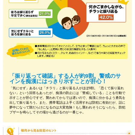
「振り返って確認」する人が約9割。警戒のサ
インを痴漢にはっきり示すことが肝心！
「気にせず」あるいは「チラリ」と振り返る人がほぼ9割。「恐くて振り返れ
ない」という回答もあったが、痴漢の防止には「警戒している」ことを行動で
示すことが肝心ですぞ。襲われてからでは遅いので、痴漢に分かるよう勇気を
出して振り返ろう。また、携帯電話は上手く活用すれば防犯に有効だが、話に
夢中になって隙だらけになるのは大変危険！もし襲われそうになったら、防犯
ブザーを鳴らしてその場から逃げるのが一番じゃ。